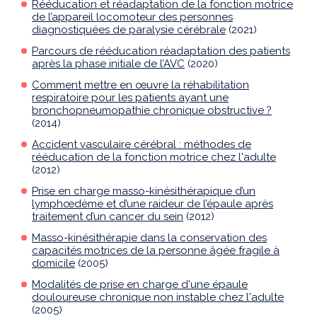
Rééducation et réadaptation de la fonction motrice
de l’appareil locomoteur des personnes
diagnostiquées de paralysie cérébrale
(2021)
Parcours de rééducation réadaptation des patients
après la phase initiale de l’AVC
(2020)
Comment mettre en œuvre la réhabilitation
respiratoire pour les patients ayant une
bronchopneumopathie chronique obstructive ?
(2014)
Accident vasculaire cérébral : méthodes de
rééducation de la fonction motrice chez l'adulte
(2012)
Prise en charge masso-kinésithérapique d’un
lymphœdème et d’une raideur de l’épaule après
traitement d’un cancer du sein
(2012)
Masso-kinésithérapie dans la conservation des
capacités motrices de la personne âgée fragile à
domicile
(2005)
Modalités de prise en charge d'une épaule
douloureuse chronique non instable chez l'adulte
(2005)