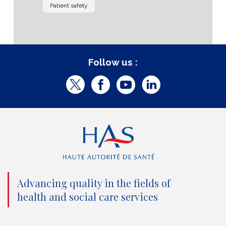
Patient safety
Follow us :
T
F
Y
L
w
a
o
i
i
c
u
n
t
e
t
k
t
b
u
e
e
o
b
d
Advancing quality in the fields of
r
o
e
I
health and social care services
(
k
(
n