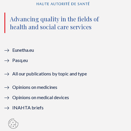
t
b
u
e
e
o
b
d
Advancing quality in the fields of
r
o
e
I
health and social care services
(
k
(
n
n
(
n
(
Eunetha.eu
o
n
o
n
Pasq.eu
u
o
u
o
All our publications by topic and type
v
u
v
u
Opinions on medicines
e
v
e
v
Opinions on medical devices
l
e
l
e
INAHTA briefs
l
l
l
l
e
l
e
l