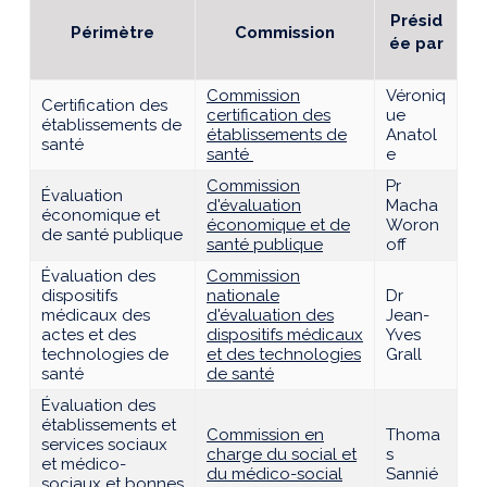
Présid
Périmètre
Commission
ée par
Commission
Véroniq
Certification des
certification des
ue
établissements de
établissements de
Anatol
santé
santé
e
Commission
Pr
Évaluation
d'évaluation
Macha
économique et
économique et de
Woron
de santé publique
santé publique
off
Évaluation des
Commission
dispositifs
nationale
Dr
médicaux des
d'évaluation des
Jean-
actes et des
dispositifs médicaux
Yves
technologies de
et des technologies
Grall
santé
de santé
Évaluation des
établissements et
Commission en
Thoma
services sociaux
charge du social et
s
et médico-
du médico-social
Sannié
sociaux et bonnes