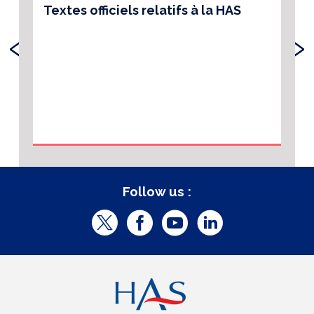
Textes officiels relatifs à la HAS
‹
›
Follow us :
T
F
Y
L
w
a
o
i
i
c
u
n
t
e
t
k