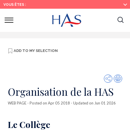
Search
Main
Main
VOUS ÊTES :
Menu
Content
Ouvrir
Ouv
le
menu
la
re
ADD TO
MY SELECTION
Share
Prin
Organisation de la HAS
WEB PAGE
- Posted on Apr 05 2018 - Updated on Jun 01 2026
Le Collège