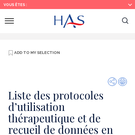
Search
Main
Main
VOUS ÊTES :
Menu
Content
Ouvrir
Ouv
le
menu
la
re
ADD TO
MY SELECTION
Share
Prin
Liste des protocoles
d’utilisation
thérapeutique et de
recueil de données en