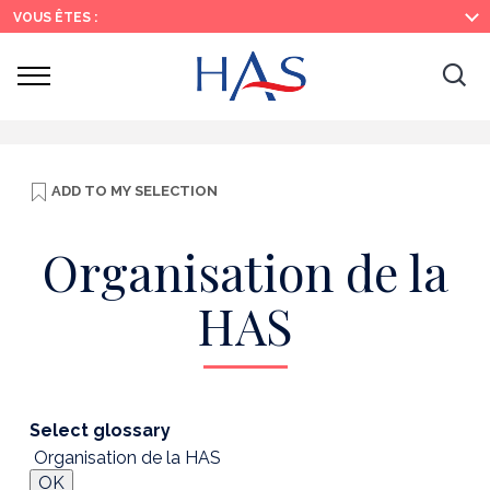
Search
Main
Main
VOUS ÊTES :
Menu
Content
Ouvrir
Ouv
le
menu
la
re
ADD TO
MY SELECTION
Organisation de la
HAS
Select glossary