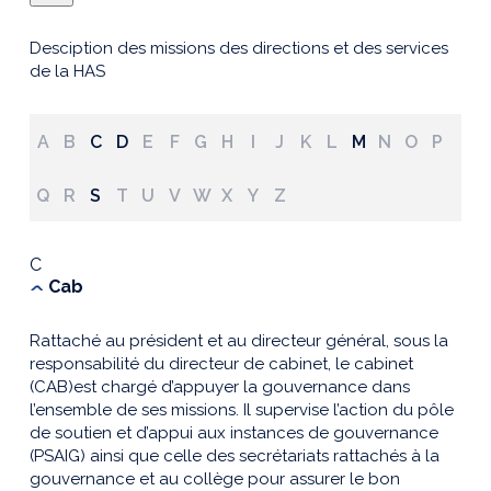
Desciption des missions des directions et des services
de la HAS
A
B
C
D
E
F
G
H
I
J
K
L
M
N
O
P
Q
R
S
T
U
V
W
X
Y
Z
C
Cab
Rattaché au président et au directeur général, sous la
responsabilité du directeur de cabinet, le cabinet
(CAB)est chargé d’appuyer la gouvernance dans
l’ensemble de ses missions. Il supervise l’action du pôle
de soutien et d’appui aux instances de gouvernance
(PSAIG) ainsi que celle des secrétariats rattachés à la
gouvernance et au collège pour assurer le bon