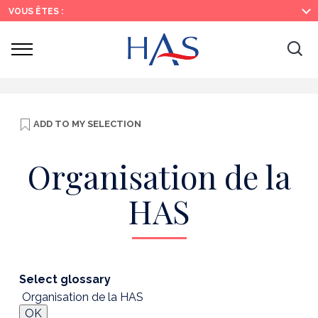
Search
Main
Main
VOUS ÊTES :
Menu
Content
Ouvrir
Ouv
le
menu
la
re
ADD TO
MY SELECTION
Organisation de la
HAS
Select glossary