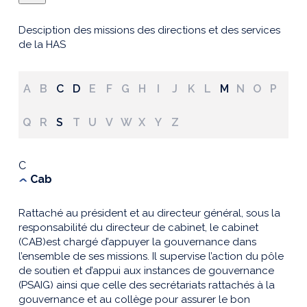
Desciption des missions des directions et des services
de la HAS
A
B
C
D
E
F
G
H
I
J
K
L
M
N
O
P
Q
R
S
T
U
V
W
X
Y
Z
C
Cab
Rattaché au président et au directeur général, sous la
responsabilité du directeur de cabinet, le cabinet
(CAB)est chargé d’appuyer la gouvernance dans
l’ensemble de ses missions. Il supervise l’action du pôle
de soutien et d’appui aux instances de gouvernance
(PSAIG) ainsi que celle des secrétariats rattachés à la
gouvernance et au collège pour assurer le bon