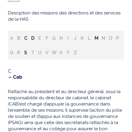
Desciption des missions des directions et des services
de la HAS
A
B
C
D
E
F
G
H
I
J
K
L
M
N
O
P
Q
R
S
T
U
V
W
X
Y
Z
C
Cab
Rattaché au président et au directeur général, sous la
responsabilité du directeur de cabinet, le cabinet
(CAB)est chargé d’appuyer la gouvernance dans
l’ensemble de ses missions. Il supervise l’action du pôle
de soutien et d’appui aux instances de gouvernance
(PSAIG) ainsi que celle des secrétariats rattachés à la
gouvernance et au collège pour assurer le bon