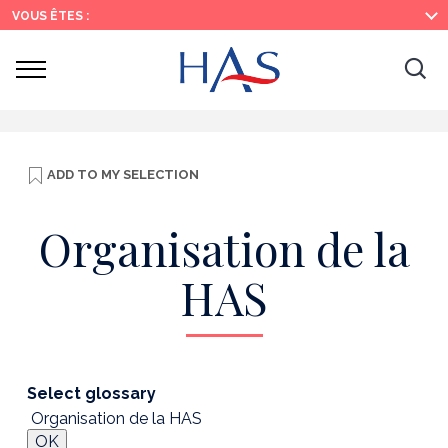
Search
Main
Main
VOUS ÊTES :
Menu
Content
Ouvrir
Ouv
le
menu
la
re
ADD TO
MY SELECTION
Organisation de la
HAS
Select glossary