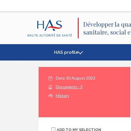
Search
Main
Main
Menu
Content
Développer la qua
sanitaire, social 
HAS profile
Date
30 August 2023
Documents :
3
History
ADD TO
MY SELECTION