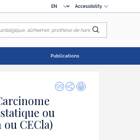
Choose
Accessibility
language
Chercher
Publications
Quote
Share
Print
this
 Carcinome
publication
statique ou
 ou CECla)