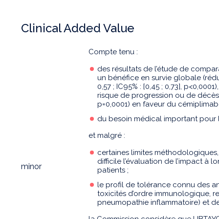
Clinical Added Value
Compte tenu :
des résultats de l’étude de compa
un bénéfice en survie globale (réd
0,57 ; IC95% : [0,45 ; 0,73], p<0,000
risque de progression ou de décès de
p=0,0001) en faveur du cémiplimab 
du besoin médical important pour l
et malgré :
certaines limites méthodologiques, e
difficile l’évaluation de l’impact à
minor
patients ;
le profil de tolérance connu des a
toxicités d’ordre immunologique, re
pneumopathie inflammatoire) et des
la Commission considère que LIBTAYO