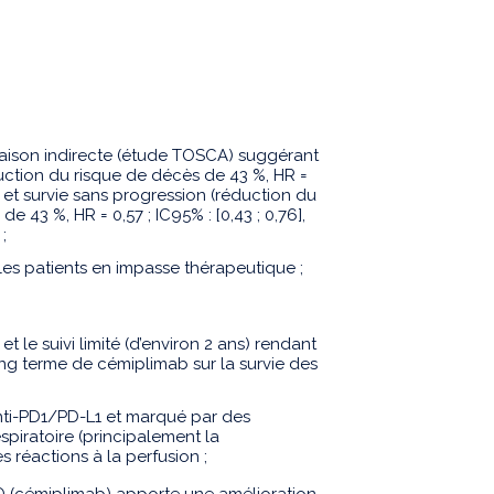
raison indirecte (étude TOSCA) suggérant
uction du risque de décès de 43 %, HR =
1), et survie sans progression (réduction du
 43 %, HR = 0,57 ; IC95% : [0,43 ; 0,76],
;
es patients en impasse thérapeutique ;
t le suivi limité (d’environ 2 ans) rendant
 long terme de cémiplimab sur la survie des
nti-PD1/PD-L1 et marqué par des
spiratoire (principalement la
 réactions à la perfusion ;
 (cémiplimab) apporte une amélioration