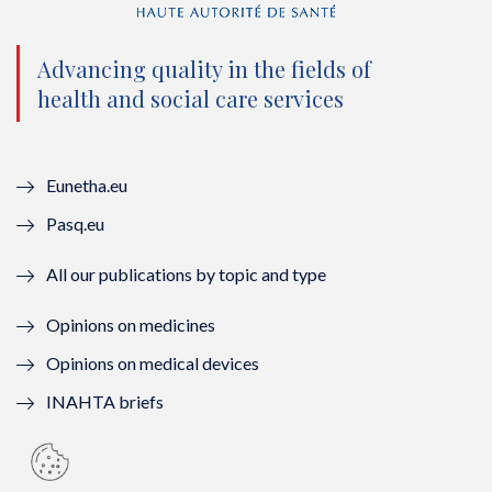
t
b
u
e
e
o
b
d
Advancing quality in the fields of
r
o
e
I
health and social care services
(
k
(
n
n
(
n
(
Eunetha.eu
o
n
o
n
Pasq.eu
u
o
u
o
All our publications by topic and type
v
u
v
u
Opinions on medicines
e
v
e
v
Opinions on medical devices
l
e
l
e
INAHTA briefs
l
l
l
l
e
l
e
l