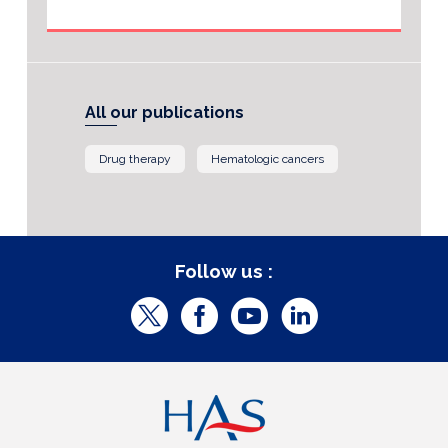
All our publications
Drug therapy
Hematologic cancers
Follow us :
T
F
Y
L
w
a
o
i
i
c
u
n
t
e
t
k