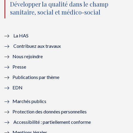
o
n
o
n
Développer la qualité dans le champ
sanitaire, social et médico-social
u
o
u
o
v
u
v
u
e
v
e
v
La HAS
Contribuez aux travaux
l
e
l
e
Nous rejoindre
l
l
l
l
Presse
e
l
e
l
Publications par thème
f
e
f
e
EDN
e
f
e
f
Marchés publics
n
e
n
e
Protection des données personnelles
ê
n
ê
n
Accessibilité : partiellement conforme
t
ê
t
ê
Mentions légales