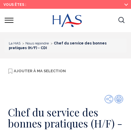
Recherche
Menu
Contenu
VOUS ÊTES :
principal
principal
Ouvrir
Ouv
le
menu
la
re
La HAS
Nous rejoindre
Chef du service des bonnes
pratiques (H/F) - CDI
AJOUTER À
MA SELECTION
Partager
Imp
Chef du service des
bonnes pratiques (H/F) -