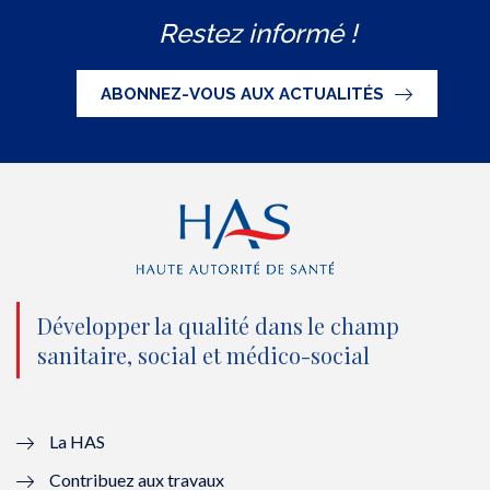
w
a
o
i
S
Restez informé !
i
c
u
n
S
t
e
t
k
ABONNEZ-VOUS AUX ACTUALITÉS
t
b
u
e
e
o
b
d
r
o
e
I
(
k
(
n
n
(
n
(
o
n
o
n
Développer la qualité dans le champ
sanitaire, social et médico-social
u
o
u
o
v
u
v
u
e
v
e
v
La HAS
Contribuez aux travaux