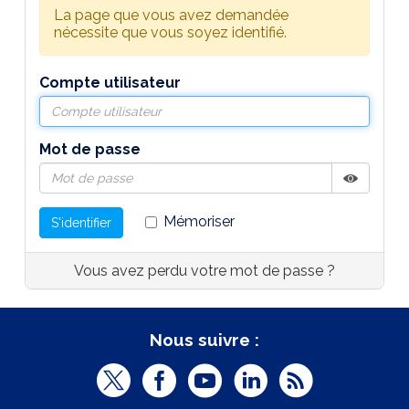
La page que vous avez demandée
nécessite que vous soyez identifié.
Compte utilisateur
Mot de passe
Afficher
Masquer
Mémoriser
S'identifier
Vous avez perdu votre mot de passe ?
Nous suivre :
T
F
Y
L
R