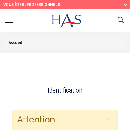
Recherche
Menu
Contenu
VOUS ÊTES : PROFESSIONNELS
principal
principal
Ouvrir
Ouv
le
menu
la
re
Accueil
Identification
Attention
×
Fermer le