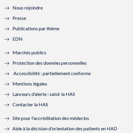
l
e
l
e
Nous rejoindre
l
l
l
l
Presse
e
l
e
l
Publications par thème
f
e
f
e
EDN
e
f
e
f
Marchés publics
n
e
n
e
Protection des données personnelles
ê
n
ê
n
Accessibilité : partiellement conforme
t
ê
t
ê
Mentions légales
r
t
r
t
Lanceurs d’alerte : saisir la HAS
e
r
e
r
Contacter la HAS
)
e
)
e
Site pour l'accréditation des médecins
)
)
Aide à la décision d'orientation des patients en HAD