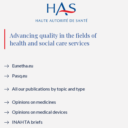
i
c
u
n
t
e
t
k
t
b
u
e
e
o
b
d
Advancing quality in the fields of
r
o
e
I
health and social care services
(
k
(
n
n
(
n
(
Eunetha.eu
o
n
o
n
Pasq.eu
u
o
u
o
All our publications by topic and type
v
u
v
u
Opinions on medicines
e
v
e
v
Opinions on medical devices
l
e
l
e
INAHTA briefs
l
l
l
l