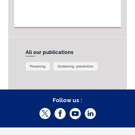
All our publications
Poisoning
Screening, prevention
Follow us :
T
F
Y
L
w
a
o
i