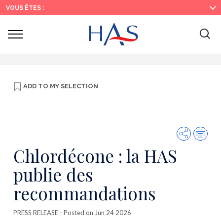
Search
Main
Main
VOUS ÊTES :
Menu
Content
Ouvrir
Ouv
le
menu
la
re
ADD TO
MY SELECTION
Share
Prin
Chlordécone : la HAS
publie des
recommandations
PRESS RELEASE
- Posted on Jun 24 2026