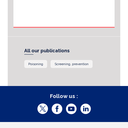
All our publications
Poisoning
Screening, prevention
Follow us :
T
F
Y
L
w
a
o
i