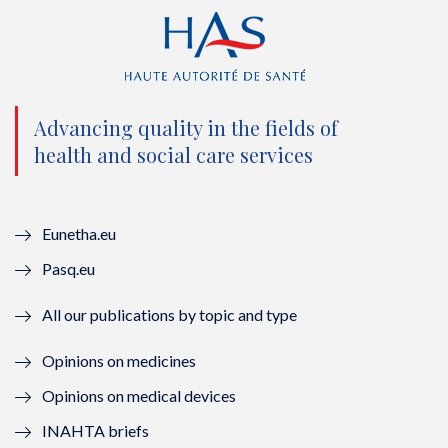
i
c
u
n
t
e
t
k
t
b
u
e
e
o
b
d
Advancing quality in the fields of
r
o
e
I
health and social care services
(
k
(
n
n
(
n
(
Eunetha.eu
o
n
o
n
Pasq.eu
u
o
u
o
All our publications by topic and type
v
u
v
u
Opinions on medicines
e
v
e
v
Opinions on medical devices
l
e
l
e
INAHTA briefs