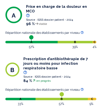
Prise en charge de la douleur en
MCO
A
Source : IQSS dossier patient - 2024
96 %
stable
Répartition nationale des établissements par niveau
A
B
C
57%
39%
4%
Prescription d’antibiothérapie de 7
jours ou moins pour infection
respiratoire basse
B
Source : IQSS dossier patient - 2024
84 %
en progrès
Répartition nationale des établissements par niveau
A
B
C
33%
57%
9%