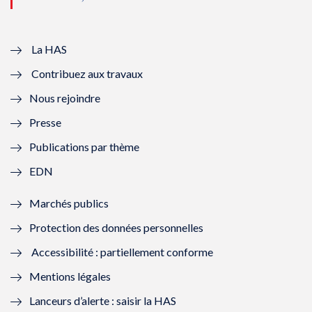
u
o
u
o
v
u
v
u
e
v
e
v
La HAS
Contribuez aux travaux
l
e
l
e
Nous rejoindre
l
l
l
l
Presse
e
l
e
l
Publications par thème
f
e
f
e
EDN
e
f
e
f
Marchés publics
n
e
n
e
Protection des données personnelles
ê
n
ê
n
Accessibilité : partiellement conforme
t
ê
t
ê
Mentions légales
r
t
r
t
Lanceurs d’alerte : saisir la HAS