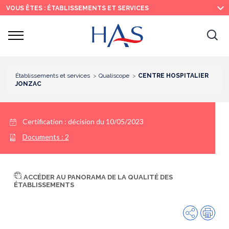
Recherche
Menu
Contenu
VOUS ÊTES : ÉTABLISSEMENTS ET SERVICES
principal
principal
Ouvrir
Ouv
le
menu
la
re
Établissements et services
Qualiscope
CENTRE HOSPITALIER
JONZAC
Certification :
décision du 10/05/2023
Documents :
2
ACCÉDER AU PANORAMA DE LA QUALITÉ DES
ÉTABLISSEMENTS
Partager
Imp