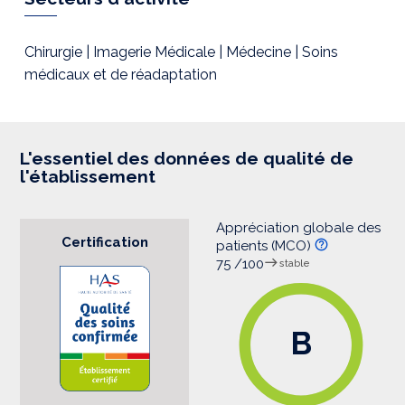
e
s
s
i
Chirurgie | Imagerie Médicale | Médecine | Soins
o
médicaux et de réadaptation
n
L'essentiel des données de qualité de
l'établissement
Appréciation globale des
Certification
patients (MCO)
75 /100
stable
B