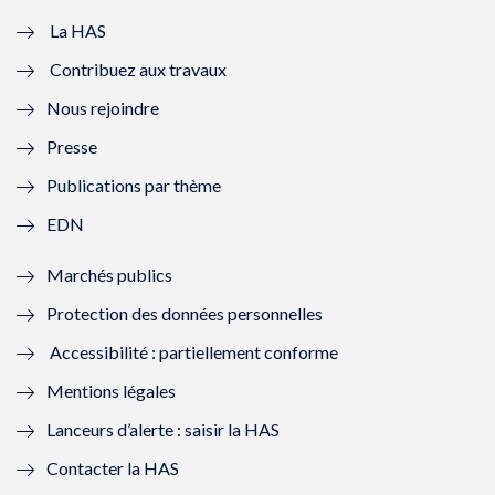
e
v
e
v
La HAS
Contribuez aux travaux
l
e
l
e
Nous rejoindre
l
l
l
l
Presse
e
l
e
l
Publications par thème
f
e
f
e
EDN
e
f
e
f
Marchés publics
n
e
n
e
Protection des données personnelles
ê
n
ê
n
Accessibilité : partiellement conforme
t
ê
t
ê
Mentions légales
r
t
r
t
Lanceurs d’alerte : saisir la HAS
e
r
e
r
Contacter la HAS
)
e
)
e