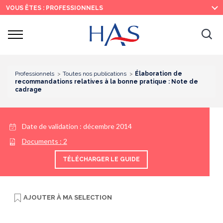
Recherche
Menu
Contenu
VOUS ÊTES : PROFESSIONNELS
principal
principal
Ouvrir
Ouv
le
menu
la
re
Professionnels
Toutes nos publications
Élaboration de
recommandations relatives à la bonne pratique : Note de
cadrage
Date de validation :
décembre 2014
Documents :
2
TÉLÉCHARGER LE GUIDE
AJOUTER À
MA SELECTION