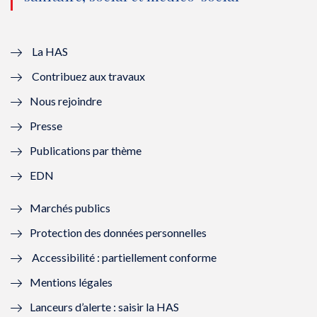
u
o
u
o
v
u
v
u
e
v
e
v
La HAS
Contribuez aux travaux
l
e
l
e
Nous rejoindre
l
l
l
l
Presse
e
l
e
l
Publications par thème
f
e
f
e
EDN
e
f
e
f
Marchés publics
n
e
n
e
Protection des données personnelles
ê
n
ê
n
Accessibilité : partiellement conforme
t
ê
t
ê
Mentions légales
r
t
r
t
Lanceurs d’alerte : saisir la HAS