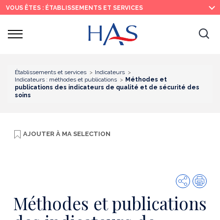
Recherche
Menu
Contenu
VOUS ÊTES : ÉTABLISSEMENTS ET SERVICES
principal
principal
Ouvrir
Ouv
le
menu
la
re
Établissements et services
Indicateurs
Indicateurs : méthodes et publications
Méthodes et
publications des indicateurs de qualité et de sécurité des
soins
AJOUTER À
MA SELECTION
Partager
Imp
Méthodes et publications