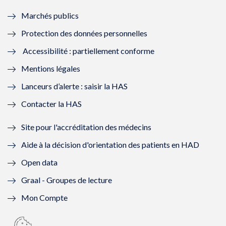
e
f
e
f
Marchés publics
n
e
n
e
Protection des données personnelles
ê
n
ê
n
Accessibilité : partiellement conforme
t
ê
t
ê
Mentions légales
r
t
r
t
Lanceurs d’alerte : saisir la HAS
e
r
e
r
Contacter la HAS
)
e
)
e
Site pour l'accréditation des médecins
)
)
Aide à la décision d'orientation des patients en HAD
Open data
Graal - Groupes de lecture
Mon Compte