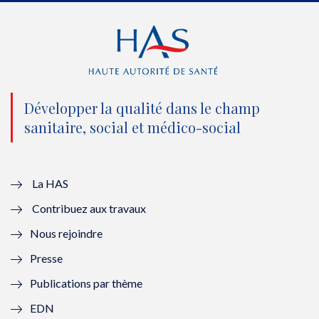
e
o
b
d
r
o
e
I
(
k
(
n
n
(
n
(
o
n
o
n
Développer la qualité dans le champ
sanitaire, social et médico-social
u
o
u
o
v
u
v
u
e
v
e
v
La HAS
Contribuez aux travaux
l
e
l
e
Nous rejoindre
l
l
l
l
Presse
e
l
e
l
Publications par thème
f
e
f
e
EDN