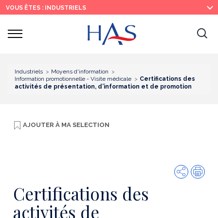
Recherche
Menu
Contenu
VOUS ÊTES : INDUSTRIELS
principal
principal
Ouvrir
Ouv
le
menu
la
re
Industriels
Moyens d'information
Information promotionnelle - Visite médicale
Certifications des
activités de présentation, d’information et de promotion
AJOUTER À
MA SELECTION
Partager
Imp
Certifications des
activités de