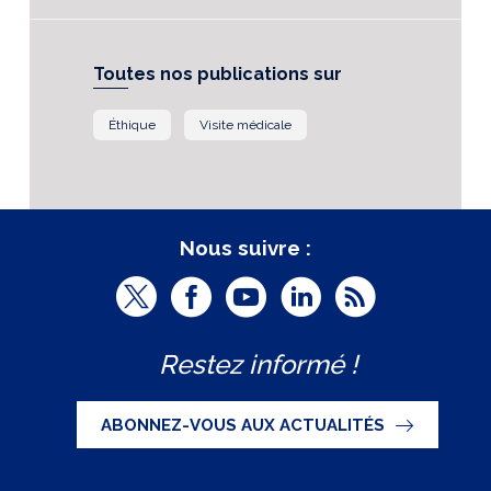
Toutes nos publications sur
Éthique
Visite médicale
Nous suivre :
T
F
Y
L
R
w
a
o
i
S
Restez informé !
i
c
u
n
S
t
e
t
k
ABONNEZ-VOUS AUX ACTUALITÉS
t
b
u
e