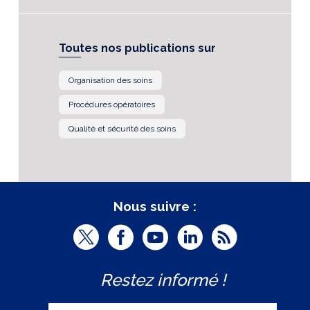
Toutes nos publications sur
Organisation des soins
Procédures opératoires
Qualité et sécurité des soins
Nous suivre :
T
F
Y
L
R
w
a
o
i
S
Restez informé !
i
c
u
n
S