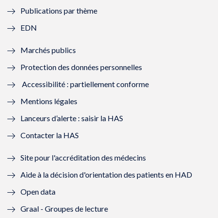
e
l
e
l
Publications par thème
f
e
f
e
EDN
e
f
e
f
Marchés publics
n
e
n
e
Protection des données personnelles
ê
n
ê
n
Accessibilité : partiellement conforme
t
ê
t
ê
Mentions légales
r
t
r
t
Lanceurs d’alerte : saisir la HAS
e
r
e
r
Contacter la HAS
)
e
)
e
Site pour l'accréditation des médecins
)
)
Aide à la décision d'orientation des patients en HAD
Open data
Graal - Groupes de lecture