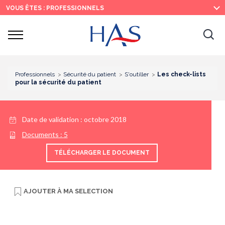
Recherche
Menu
Contenu
VOUS ÊTES : PROFESSIONNELS
principal
principal
Ouvrir
Ouv
le
menu
la
re
Professionnels
Sécurité du patient
S'outiller
Les check-lists
pour la sécurité du patient
Date de validation :
octobre 2018
Documents :
5
TÉLÉCHARGER LE DOCUMENT
AJOUTER À
MA SELECTION