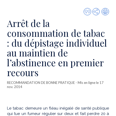
Citer
Partager
Imp
cette
Arrêt de la
publicatio
consommation de tabac
: du dépistage individuel
au maintien de
l’abstinence en premier
recours
RECOMMANDATION DE BONNE PRATIQUE
- Mis en ligne le 17
nov. 2014
Le tabac demeure un fléau inégalé de santé publique
qui tue un fumeur régulier sur deux et fait perdre 20 à