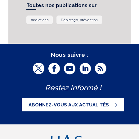
Toutes nos publications sur
Addictions
Dépistage, prévention
Nous suivre :
T
F
Y
L
R
w
a
o
i
S
Restez informé !
i
c
u
n
S
t
e
t
k
ABONNEZ-VOUS AUX ACTUALITÉS
t
b
u
e
e
o
b
d
r
o
e
I