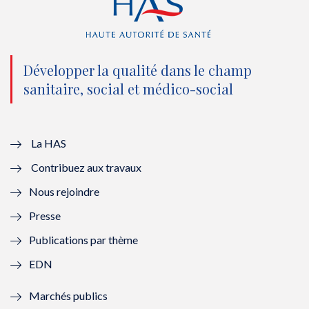
(
k
(
n
n
(
n
(
o
n
o
n
Développer la qualité dans le champ
sanitaire, social et médico-social
u
o
u
o
v
u
v
u
e
v
e
v
La HAS
Contribuez aux travaux
l
e
l
e
Nous rejoindre
l
l
l
l
Presse
e
l
e
l
Publications par thème
f
e
f
e
EDN
e
f
e
f
Marchés publics
n
e
n
e