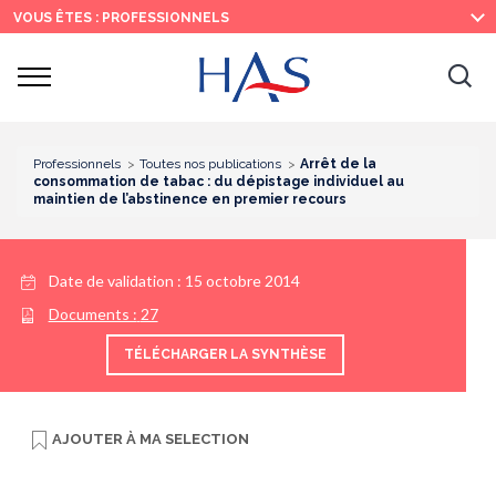
Recherche
Menu
Contenu
VOUS ÊTES : PROFESSIONNELS
principal
principal
Ouvrir
Ouv
le
menu
la
re
Professionnels
Toutes nos publications
Arrêt de la
consommation de tabac : du dépistage individuel au
maintien de l’abstinence en premier recours
Date de validation :
15 octobre 2014
Documents :
27
TÉLÉCHARGER LA SYNTHÈSE
AJOUTER À
MA SELECTION