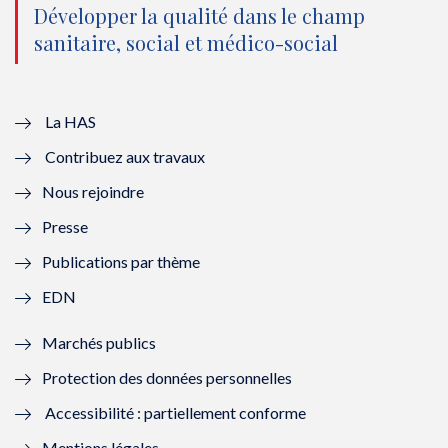
o
n
o
n
Développer la qualité dans le champ
sanitaire, social et médico-social
u
o
u
o
v
u
v
u
e
v
e
v
La HAS
Contribuez aux travaux
l
e
l
e
Nous rejoindre
l
l
l
l
Presse
e
l
e
l
Publications par thème
f
e
f
e
EDN
e
f
e
f
Marchés publics
n
e
n
e
Protection des données personnelles
ê
n
ê
n
Accessibilité : partiellement conforme
t
ê
t
ê
Mentions légales