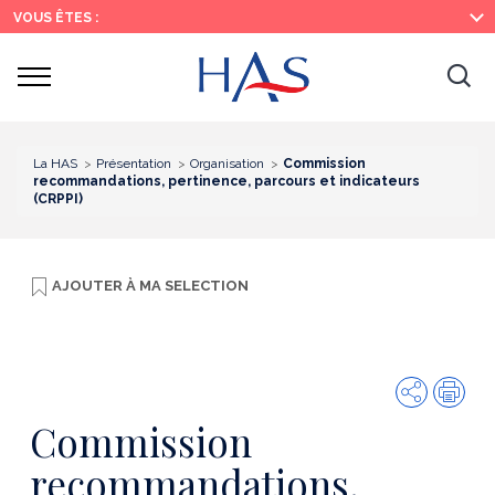
Recherche
Menu
Contenu
VOUS ÊTES :
principal
principal
Ouvrir
Ouv
le
menu
la
re
La HAS
Présentation
Organisation
Commission
recommandations, pertinence, parcours et indicateurs
(CRPPI)
AJOUTER À
MA SELECTION
Partager
Imp
Commission
recommandations,