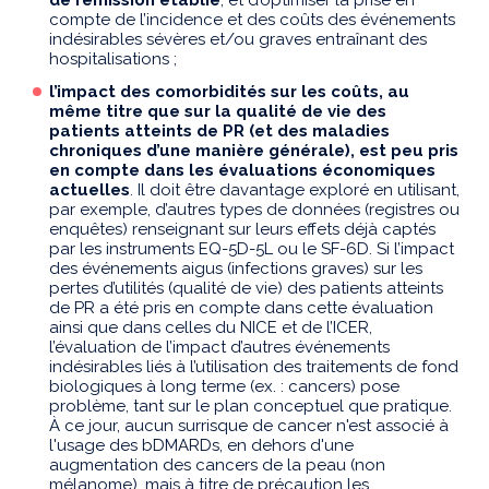
compte de l’incidence et des coûts des événements
indésirables sévères et/ou graves entraînant des
hospitalisations ;
l’impact des comorbidités sur les coûts, au
même titre que sur la qualité de vie des
patients atteints de PR (et des maladies
chroniques d’une manière générale), est peu pris
en compte dans les évaluations économiques
actuelles
. Il doit être davantage exploré en utilisant,
par exemple, d’autres types de données (registres ou
enquêtes) renseignant sur leurs effets déjà captés
par les instruments EQ-5D-5L ou le SF-6D. Si l’impact
des événements aigus (infections graves) sur les
pertes d’utilités (qualité de vie) des patients atteints
de PR a été pris en compte dans cette évaluation
ainsi que dans celles du NICE et de l’ICER,
l’évaluation de l’impact d’autres événements
indésirables liés à l’utilisation des traitements de fond
biologiques à long terme (ex. : cancers) pose
problème, tant sur le plan conceptuel que pratique.
À ce jour, aucun surrisque de cancer n'est associé à
l'usage des bDMARDs, en dehors d'une
augmentation des cancers de la peau (non
mélanome), mais à titre de précaution les