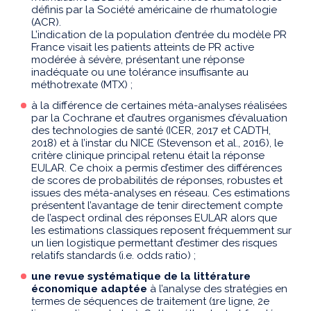
définis par la Société américaine de rhumatologie
(ACR).
L’indication de la population d’entrée du modèle PR
France visait les patients atteints de PR active
modérée à sévère, présentant une réponse
inadéquate ou une tolérance insuffisante au
méthotrexate (MTX) ;
à la différence de certaines méta-analyses réalisées
par la Cochrane et d’autres organismes d’évaluation
des technologies de santé (ICER, 2017 et CADTH,
2018) et à l’instar du NICE (Stevenson et al., 2016), le
critère clinique principal retenu était la réponse
EULAR. Ce choix a permis d’estimer des différences
de scores de probabilités de réponses, robustes et
issues des méta-analyses en réseau. Ces estimations
présentent l’avantage de tenir directement compte
de l’aspect ordinal des réponses EULAR alors que
les estimations classiques reposent fréquemment sur
un lien logistique permettant d’estimer des risques
relatifs standards (i.e. odds ratio) ;
une revue systématique de la littérature
économique adaptée
à l’analyse des stratégies en
termes de séquences de traitement (1re ligne, 2e