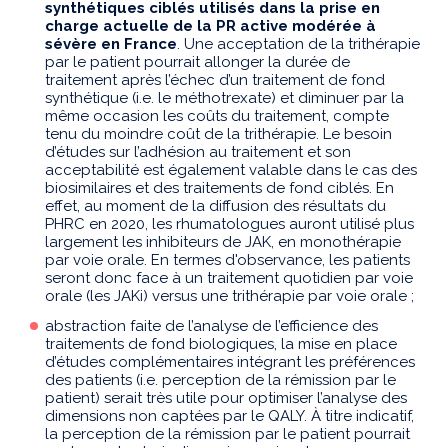
synthétiques ciblés utilisés dans la prise en
charge actuelle de la PR active modérée à
sévère en France
. Une acceptation de la trithérapie
par le patient pourrait allonger la durée de
traitement après l’échec d’un traitement de fond
synthétique (i.e. le méthotrexate) et diminuer par la
même occasion les coûts du traitement, compte
tenu du moindre coût de la trithérapie. Le besoin
d’études sur l’adhésion au traitement et son
acceptabilité est également valable dans le cas des
biosimilaires et des traitements de fond ciblés. En
effet, au moment de la diffusion des résultats du
PHRC en 2020, les rhumatologues auront utilisé plus
largement les inhibiteurs de JAK, en monothérapie
par voie orale. En termes d'observance, les patients
seront donc face à un traitement quotidien par voie
orale (les JAKi) versus une trithérapie par voie orale ;
abstraction faite de l’analyse de l’efficience des
traitements de fond biologiques, la mise en place
d’études complémentaires intégrant les préférences
des patients (i.e. perception de la rémission par le
patient) serait très utile pour optimiser l’analyse des
dimensions non captées par le QALY. À titre indicatif,
la perception de la rémission par le patient pourrait