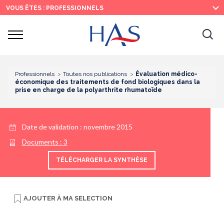
Recherche
Menu
Contenu
VOUS ÊTES : PROFESSIONNELS
principal
principal
Ouvrir
Ouv
le
menu
la
re
Professionnels
Toutes nos publications
Évaluation médico-
économique des traitements de fond biologiques dans la
prise en charge de la polyarthrite rhumatoïde
Date de validation :
novembre 2015
Documents :
3
TÉLÉCHARGER LA SYNTHÈSE
AJOUTER À
MA SELECTION