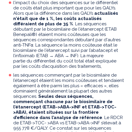
l'impact du choix des séquences sur le différentiel
de coûts était plus important que pour les QALYs.
Alors que la différence dans les QALYs
actualisés
n'était que de 1 %, les coûts actualisés
différaient de plus de 35 %
. Les séquences
débutant par le biosimilaire de l'étanercept (ETAB
Benepali®) étaient moins coûteuses que les
séquences correspondantes débutant par d'autres
anti-TNFα. La séquence la moins coûteuse était le
biosimilaire de l'étanercept suivi par l’abatacept et
l’infliximab (ETAB → ABA → INF). La majeure
partie du différentiel du coût total était expliquée
par les coûts d’acquisition des traitements,
les séquences commençant par le biosimilaire de
l’étanercept étaient les moins coûteuses et tendaient
également à être parmi les plus « efficaces », elles
dominaient généralement la plupart des autres
séquences.
Seules deux séquences,
commençant chacune par le biosimilaire de
l’étanercept (ETAB->ABA->INF et ETAB->TOC-
>ABA), étaient situées sur la frontière
d’efficience dans l’analyse de référence
. Le RDCR
de ETAB->TOC- >ABA vs ETAB->ABA->INF s’élevait à
955 778 €/QALY. Ce constat sur les séquences