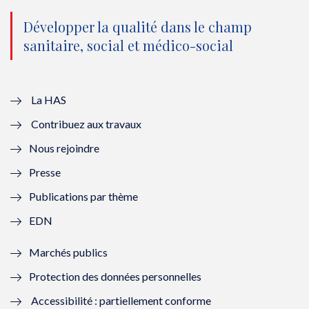
n
(
n
(
o
n
o
n
Développer la qualité dans le champ
sanitaire, social et médico-social
u
o
u
o
v
u
v
u
e
v
e
v
La HAS
Contribuez aux travaux
l
e
l
e
Nous rejoindre
l
l
l
l
Presse
e
l
e
l
Publications par thème
f
e
f
e
EDN
e
f
e
f
Marchés publics
n
e
n
e
Protection des données personnelles
ê
n
ê
n
Accessibilité : partiellement conforme