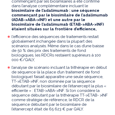
commençant par les biosimilaires a été confirmé
dans l’analyse complémentaire incluant le
biosimilaire de l’adalimumab : une séquence
commençant par le biosimilaire de l’adalimumab
(ADAB->ABA->INF) et une autre par le
biosimilaire de l’adalimumab (ETAB->ABA->INF)
étaient situées sur la frontière d’efficience,
l'efficience des séquences de traitements restait
globalement inchangée dans la plupart des
scénarios analysés. Même dans le cas d’une baisse
de 50 % des prix des traitements de fond
biologiques, les RDCRs restaient supérieurs à 100
000 €/QALY,
l’analyse de scénario incluant la trithérapie en début
de séquence (à la place d’un traitement de fond
biologique) faisait apparaître une seule séquence,
TT->ETAB->INF, non dominée par la séquence
débutant par le biosimilaire de l’étanercept la plus «
efficiente » : ETAB->ABA->INF. Si l’on considère la
séquence débutant par la trithérapie TT->ETAB- >INF
comme stratégie de référence, le RDCR de la
séquence débutant par le biosimilaire de
l’étanercept était de 65 623 € par QALY.