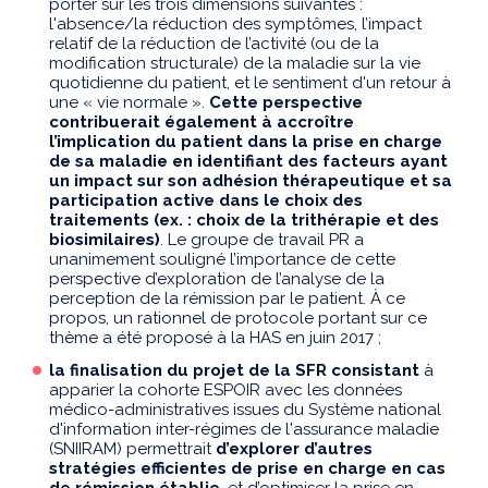
porter sur les trois dimensions suivantes :
l'absence/la réduction des symptômes, l’impact
relatif de la réduction de l’activité (ou de la
modification structurale) de la maladie sur la vie
quotidienne du patient, et le sentiment d'un retour à
une « vie normale ».
Cette perspective
contribuerait également à accroître
l’implication du patient dans la prise en charge
de sa maladie en identifiant des facteurs ayant
un impact sur son adhésion thérapeutique et sa
participation active dans le choix des
traitements (ex. : choix de la trithérapie et des
biosimilaires)
. Le groupe de travail PR a
unanimement souligné l’importance de cette
perspective d’exploration de l’analyse de la
perception de la rémission par le patient. À ce
propos, un rationnel de protocole portant sur ce
thème a été proposé à la HAS en juin 2017 ;
la finalisation du projet de la SFR consistant
à
apparier la cohorte ESPOIR avec les données
médico-administratives issues du Système national
d'information inter-régimes de l'assurance maladie
(SNIIRAM) permettrait
d’explorer d’autres
stratégies efficientes de prise en charge en cas
de rémission établie
, et d’optimiser la prise en