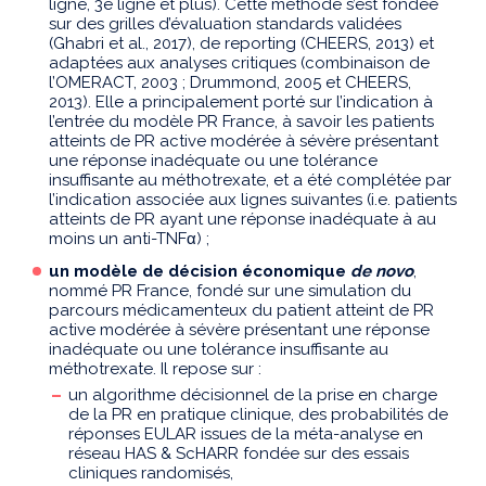
ligne, 3e ligne et plus). Cette méthode s’est fondée
sur des grilles d’évaluation standards validées
(Ghabri et al., 2017), de reporting (CHEERS, 2013) et
adaptées aux analyses critiques (combinaison de
l’OMERACT, 2003 ; Drummond, 2005 et CHEERS,
2013). Elle a principalement porté sur l’indication à
l’entrée du modèle PR France, à savoir les patients
atteints de PR active modérée à sévère présentant
une réponse inadéquate ou une tolérance
insuffisante au méthotrexate, et a été complétée par
l’indication associée aux lignes suivantes (i.e. patients
atteints de PR ayant une réponse inadéquate à au
moins un anti-TNFα) ;
un modèle de décision économique
de novo
,
nommé PR France, fondé sur une simulation du
parcours médicamenteux du patient atteint de PR
active modérée à sévère présentant une réponse
inadéquate ou une tolérance insuffisante au
méthotrexate. Il repose sur :
un algorithme décisionnel de la prise en charge
de la PR en pratique clinique, des probabilités de
réponses EULAR issues de la méta-analyse en
réseau HAS & ScHARR fondée sur des essais
cliniques randomisés,