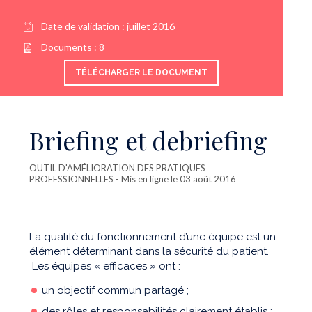
Date de validation :
juillet 2016
Documents :
8
TÉLÉCHARGER LE DOCUMENT
Briefing et debriefing
OUTIL D'AMÉLIORATION DES PRATIQUES
PROFESSIONNELLES
- Mis en ligne le 03 août 2016
La qualité du fonctionnement d’une équipe est un
élément déterminant dans la sécurité du patient.
Les équipes « efficaces » ont :
un objectif commun partagé ;
des rôles et responsabilités clairement établis ;