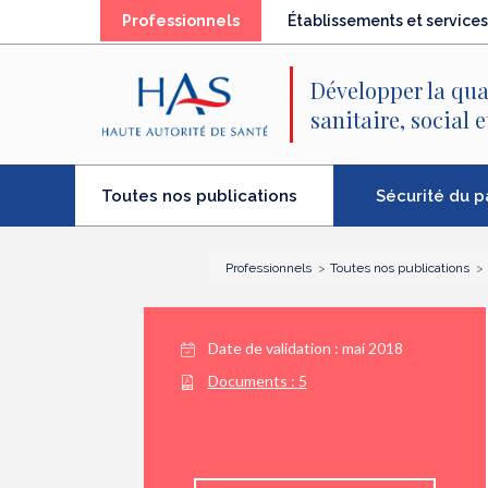
Recherche
Menu
Contenu
(élément
Professionnels
Établissements et services
principal
principal
séléctionné)
Développer la qua
sanitaire, social 
(élément
Sécurité du p
Toutes nos publications
séléctionné)
Professionnels
Toutes nos publications
Date de validation :
mai 2018
Documents :
5