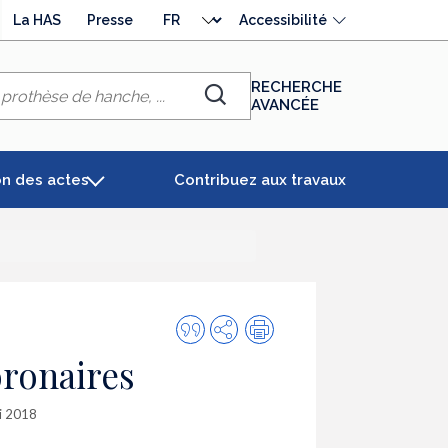
Choisir
La HAS
Presse
Accessibilité
la
langue
RECHERCHE
AVANCÉE
Chercher
on des actes
Contribuez aux travaux
Citer
Partager
Impression
cette
oronaires
publication
ai 2018