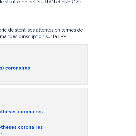
e stents non actifs (TITAN et ENERGY)
e de stent, ses attentes en termes de
mandes d’inscription sur la LPP.
s) coronaires
othèses coronaires
othèses coronaires
s