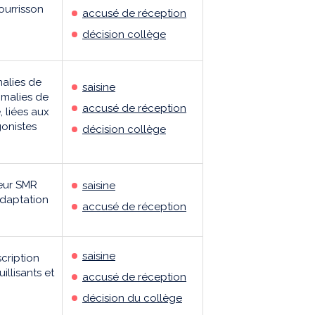
ourrisson
accusé de réception
décision collège
malies de
saisine
omalies de
accusé de réception
 liées aux
gonistes
décision collège
teur SMR
saisine
adaptation
accusé de réception
saisine
scription
llisants et
accusé de réception
décision du collège