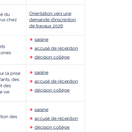
Orientation vers une
ité du
rus chez
demande d’inscription
de travaux 2026
saisine
ets
accusé de réception
olones
décision collège
saisine
r la prise
ants, des
accusé de réception
et des
décision collège
e vie
saisine
tion des
accusé de réception
décision collège