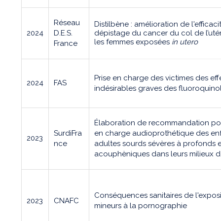
Réseau
Distilbène : amélioration de l'efficac
2024
D.E.S.
dépistage du cancer du col de l’uté
les femmes exposées
in utero
France
Prise en charge des victimes des eff
2024
FAS
indésirables graves des fluoroquin
Élaboration de recommandation pou
SurdiFra
en charge audioprothétique des enf
2023
nce
adultes sourds sévères à profonds 
acouphèniques dans leurs milieux d
Conséquences sanitaires de l'exposi
2023
CNAFC
mineurs à la pornographie