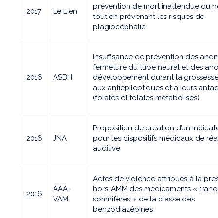
prévention de mort inattendue du n
2017
Le Lien
tout en prévenant les risques de
plagiocéphalie
Insuffisance de prévention des ano
fermeture du tube neural et des an
2016
ASBH
développement durant la grossesse,
aux antiépileptiques et à leurs anta
(folates et folates métabolisés)
Proposition de création d’un indica
2016
JNA
pour les dispositifs médicaux de ré
auditive
Actes de violence attribués à la pre
AAA-
hors-AMM des médicaments « tranqui
2016
VAM
somnifères » de la classe des
benzodiazépines