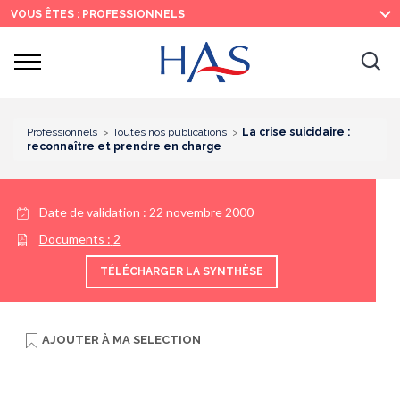
Recherche
Menu
Contenu
VOUS ÊTES : PROFESSIONNELS
principal
principal
Ouvrir
Ouv
le
menu
la
re
Professionnels
Toutes nos publications
La crise suicidaire :
reconnaître et prendre en charge
Date de validation :
22 novembre 2000
Documents :
2
TÉLÉCHARGER LA SYNTHÈSE
AJOUTER À
MA SELECTION