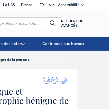
Choisir
La HAS
Presse
Accessibilité
la
langue
RECHERCHE
AVANCÉE
Chercher
on des actes
Contribuez aux travaux
igne de la prostate
Citer
Partager
Impression
cette
que et
publication
trophie bénigne de