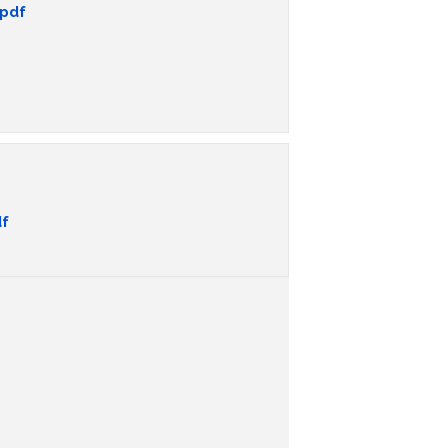
.pdf
df