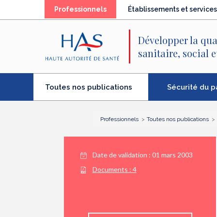
Recherche
Menu
Contenu
(élément
Professionnels
Établissements et services
principal
principal
séléctionné)
Développer la qua
sanitaire, social 
(élément
Sécurité du p
Toutes nos publications
séléctionné)
Professionnels
Toutes nos publications
Date de validation :
01 mars 2003
Documents :
4