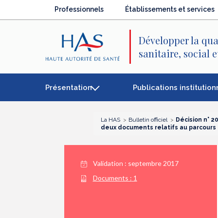
Recherche
Menu
Contenu
Professionnels
Établissements et services
principal
principal
Développer la qua
sanitaire, social 
Présentation
Publications institution
La HAS
Bulletin officiel
Décision n° 
deux documents relatifs au parcours 
Validation :
septembre 2017
Documents :
1