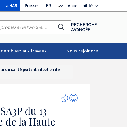
Choisir
La HAS
Presse
Accessibilité
la
langue
RECHERCHE
AVANCÉE
Chercher
ontribuez aux travaux
Nous rejoindre
ité de santé portant adoption de
Partager
Impression
/SA3P du 13
e de la Haute