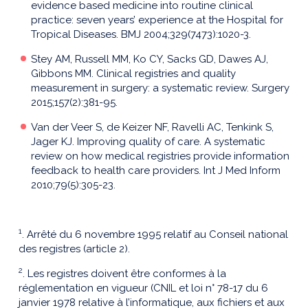
evidence based medicine into routine clinical
practice: seven years’ experience at the Hospital for
Tropical Diseases. BMJ 2004;329(7473):1020-3.
Stey AM, Russell MM, Ko CY, Sacks GD, Dawes AJ,
Gibbons MM. Clinical registries and quality
measurement in surgery: a systematic review. Surgery
2015;157(2):381-95.
Van der Veer S, de Keizer NF, Ravelli AC, Tenkink S,
Jager KJ. Improving quality of care. A systematic
review on how medical registries provide information
feedback to health care providers. Int J Med Inform
2010;79(5):305-23.
1
. Arrêté du 6 novembre 1995 relatif au Conseil national
des registres (article 2).
2
. Les registres doivent être conformes à la
réglementation en vigueur (CNIL et loi n° 78-17 du 6
janvier 1978 relative à l’informatique, aux fichiers et aux