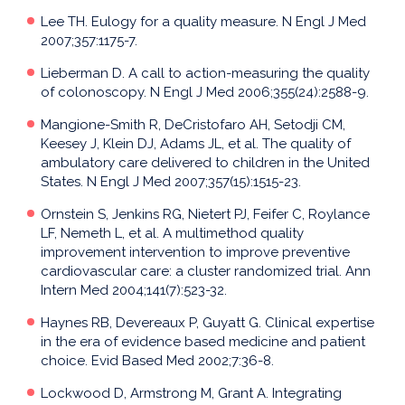
Lee TH. Eulogy for a quality measure. N Engl J Med
2007;357:1175-7.
Lieberman D. A call to action-measuring the quality
of colonoscopy. N Engl J Med 2006;355(24):2588-9.
Mangione-Smith R, DeCristofaro AH, Setodji CM,
Keesey J, Klein DJ, Adams JL, et al. The quality of
ambulatory care delivered to children in the United
States. N Engl J Med 2007;357(15):1515-23.
Ornstein S, Jenkins RG, Nietert PJ, Feifer C, Roylance
LF, Nemeth L, et al. A multimethod quality
improvement intervention to improve preventive
cardiovascular care: a cluster randomized trial. Ann
Intern Med 2004;141(7):523-32.
Haynes RB, Devereaux P, Guyatt G. Clinical expertise
in the era of evidence based medicine and patient
choice. Evid Based Med 2002;7:36-8.
Lockwood D, Armstrong M, Grant A. Integrating