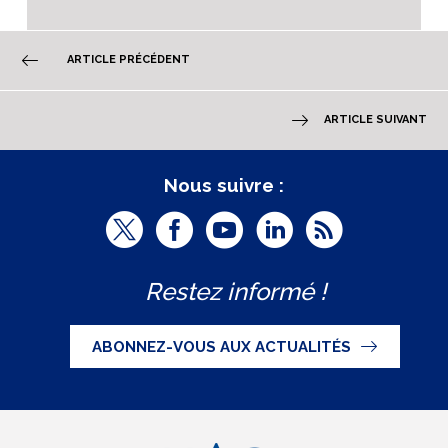
ARTICLE PRÉCÉDENT
ARTICLE SUIVANT
Nous suivre :
T
F
Y
L
R
w
a
o
i
S
Restez informé !
i
c
u
n
S
t
e
t
k
ABONNEZ-VOUS AUX ACTUALITÉS
t
b
u
e
e
o
b
d