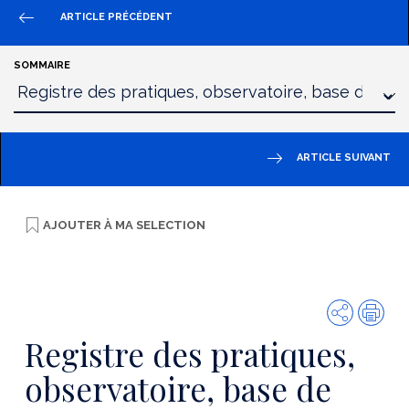
ARTICLE PRÉCÉDENT
SOMMAIRE
ARTICLE SUIVANT
AJOUTER À
MA SELECTION
Partager
Imp
Registre des pratiques,
observatoire, base de