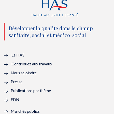
r
o
e
I
(
k
(
n
n
(
n
(
o
n
o
n
Développer la qualité dans le champ
sanitaire, social et médico-social
u
o
u
o
v
u
v
u
e
v
e
v
La HAS
Contribuez aux travaux
l
e
l
e
Nous rejoindre
l
l
l
l
Presse
e
l
e
l
Publications par thème
f
e
f
e
EDN
e
f
e
f
Marchés publics
n
e
n
e