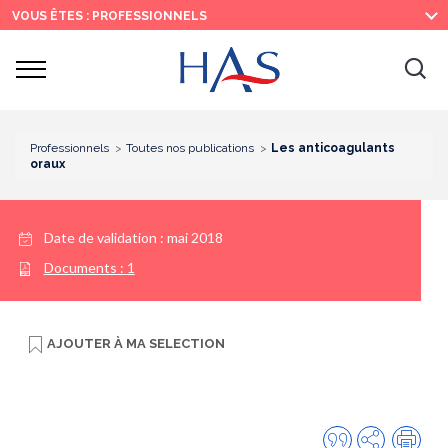
Recherche
Menu
Contenu
VOUS ÊTES : PROFESSIONNELS
principal
principal
Ouvrir
Ouv
le
menu
la
re
Professionnels
Toutes nos publications
Les anticoagulants
oraux
Date de validation :
mai 2018
Documents :
1
AJOUTER À
MA SELECTION
Citer
Partager
Imp