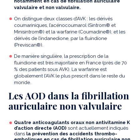
notamment en cas de fibrillation auriculaire
valvulaire et non valvulaire.
On distingue deux classes d’AVK : les dérivés
coumariniques, l’acénocoumarol (Sintrom® et
Minisintrom®) et la warfarine (Coumadine®), et les
dérivés de l’indanedione, par la fluindione
(Previscan®).
De manière singulière, la prescription de la
fluindione est très majoritaire en France (près de 70
% des patients sous AVK). La warfarine est
globalement l’AVK le plus prescrit dans le reste du
monde.
Les AOD dans la fibrillation
auriculaire non valvulaire
Quatre anticoagulants oraux non antivitamine K
d’action directe (AOD)
sont actuellement indiqués
dans
la prévention des accidents thrombo-
emboliques en cas de fibrillation auriculaire non