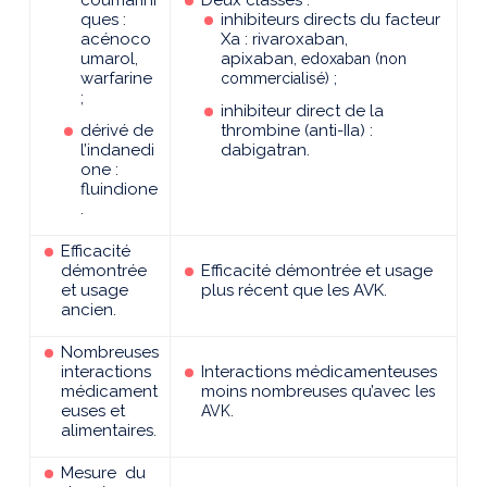
coumarini
Deux classes :
ques :
inhibiteurs directs du facteur
acénoco
Xa : rivaroxaban,
umarol,
apixaban,
edoxaban (non
warfarine
commercialisé) ;
;
inhibiteur direct de la
dérivé de
thrombine (anti-IIa) :
l’indanedi
dabigatran.
one :
fluindione
.
Efficacité
démontrée
Efficacité démontrée et usage
et usage
plus récent que les AVK.
ancien.
Nombreuses
interactions
Interactions médicamenteuses
médicament
moins nombreuses qu’avec
les
euses et
AVK.
alimentaires.
Mesure du