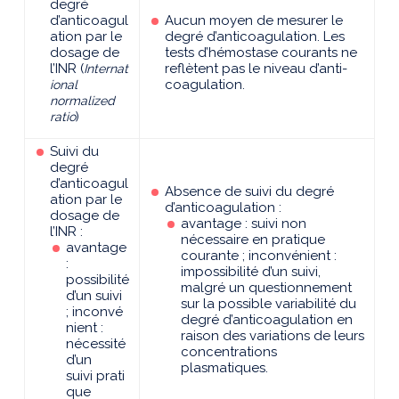
degré
d’anticoagul
Aucun moyen de mesurer le
ation par le
degré d’anticoagulation. Les
dosage de
tests d’hémostase courants ne
l’INR (
reflètent pas le niveau d’anti-
Internat
coagulation.
ional
normalized
ratio
)
Suivi du
degré
d’anticoagul
Absence de suivi du degré
ation par le
d’anticoagulation :
dosage de
avantage : suivi non
l’INR :
nécessaire en pratique
avantage
courante ; inconvénient :
:
impossibilité d’un suivi,
possibilité
malgré un questionnement
d’un suivi
sur la possible variabilité du
; inconvé
degré d’anticoagulation en
nient :
raison des variations de leurs
nécessité
concentrations
d’un
plasmatiques.
suivi prati
que