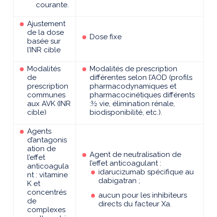
courante.
Ajustement
de la dose
Dose fixe
basée sur
l’INR cible
Modalités
Modalités de prescription
de
différentes selon l’AOD (profils
prescription
pharmacodynamiques et
communes
pharmacocinétiques différents
aux AVK (INR
:½ vie, élimination rénale,
cible)
biodisponibilité, etc.).
Agents
d’antagonis
ation de
Agent de neutralisation de
l’effet
l’effet anticoagulant :
anticoagula
idarucizumab spécifique au
nt : vitamine
dabigatran ;
K et
concentrés
aucun pour les inhibiteurs
de
directs du facteur Xa.
complexes