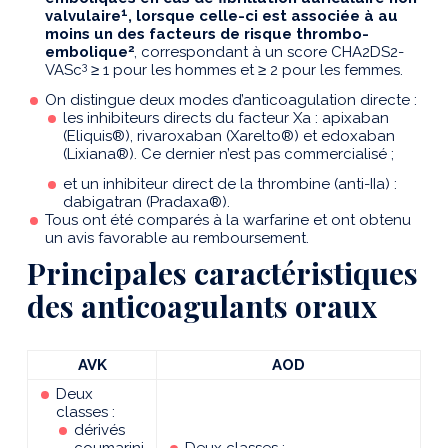
1
valvulaire
, lorsque celle-ci est associée à au
moins un des facteurs de risque thrombo-
2
embolique
, correspondant à un score CHA2DS2-
3
VASc
≥
1 pour les hommes et
≥
2 pour les femmes.
On distingue deux modes d’anticoagulation directe :
les inhibiteurs directs du facteur Xa : apixaban
(Eliquis®), rivaroxaban (Xarelto®) et edoxaban
(Lixiana®). Ce dernier n’est pas commercialisé ;
et un inhibiteur direct de la thrombine (anti-IIa) :
dabigatran (Pradaxa®).
Tous ont été comparés à la warfarine et ont obtenu
un avis favorable au remboursement.
Principales caractéristiques
des anticoagulants oraux
AVK
AOD
Deux
classes :
dérivés