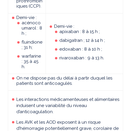
prothrombin
iques (CCP).
Demi-vie :
acénoco
Demi-vie :
umarol : 8
apixaban : 8 à 15 h ;
h ;
dabigatran ; 12 à 14 h ;
fluindione
; 31 h;
edoxaban : 8 à 10 h ;
warfarine
rivaroxaban : 9 à 13 h.
: 35 à 45
h.
On ne dispose pas du délai à partir duquel les
patients sont anticoagulés.
Les interactions médicamenteuses et alimentaires
induisent une variabilité du niveau
d’anticoagulation.
Les AVK et les AOD exposent à un risque
d’hémorragie potentiellement grave, corolaire de