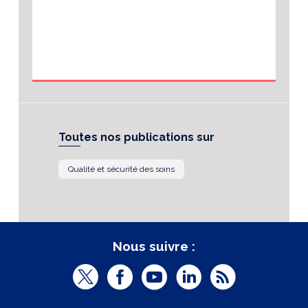
Toutes nos publications sur
Qualité et sécurité des soins
Nous suivre :
T
F
Y
L
R
w
a
o
i
S