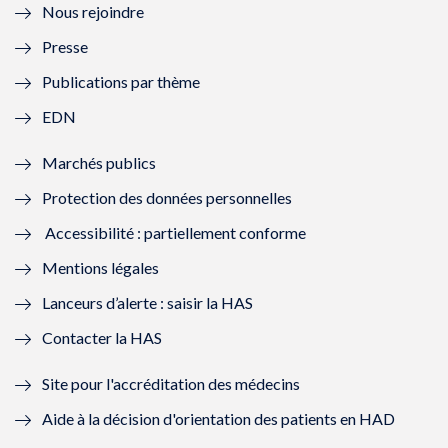
Nous rejoindre
l
l
l
l
Presse
e
l
e
l
Publications par thème
f
e
f
e
EDN
e
f
e
f
Marchés publics
n
e
n
e
Protection des données personnelles
ê
n
ê
n
Accessibilité : partiellement conforme
t
ê
t
ê
Mentions légales
r
t
r
t
Lanceurs d’alerte : saisir la HAS
e
r
e
r
Contacter la HAS
)
e
)
e
Site pour l'accréditation des médecins
)
)
Aide à la décision d'orientation des patients en HAD