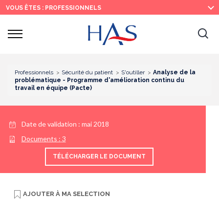
Recherche
Menu
Contenu
VOUS ÊTES : PROFESSIONNELS
principal
principal
Ouvrir
Ouv
le
menu
la
re
Professionnels
Sécurité du patient
S'outiller
Analyse de la
problématique - Programme d'amélioration continu du
travail en équipe (Pacte)
Date de validation :
mai 2018
Documents :
3
TÉLÉCHARGER LE DOCUMENT
AJOUTER À
MA SELECTION