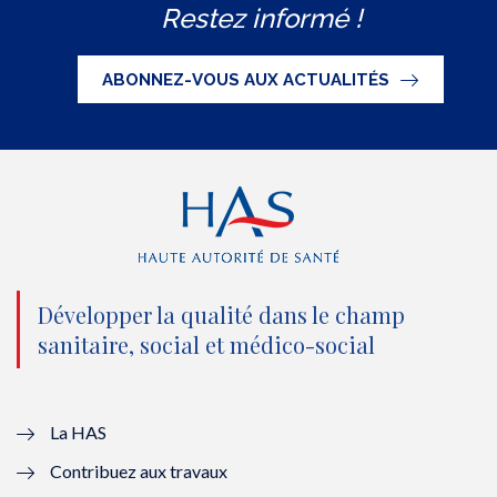
Restez informé !
i
c
u
n
S
t
e
t
k
ABONNEZ-VOUS AUX ACTUALITÉS
t
b
u
e
e
o
b
d
r
o
e
I
(
k
(
n
n
(
n
(
o
n
o
n
Développer la qualité dans le champ
sanitaire, social et médico-social
u
o
u
o
v
u
v
u
e
v
e
v
La HAS
Contribuez aux travaux
l
e
l
e