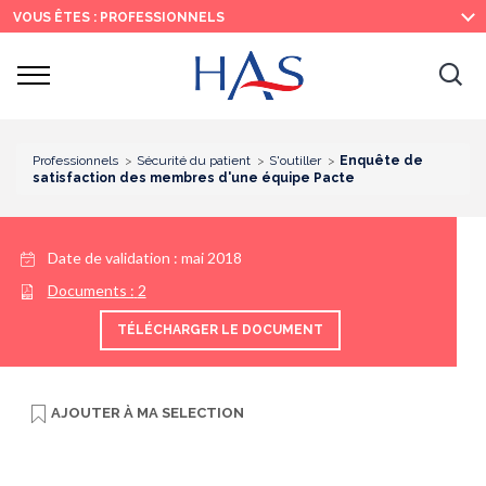
Recherche
Menu
Contenu
VOUS ÊTES : PROFESSIONNELS
principal
principal
Ouvrir
Ouv
le
menu
la
re
Professionnels
Sécurité du patient
S'outiller
Enquête de
satisfaction des membres d'une équipe Pacte
Date de validation :
mai 2018
Documents :
2
TÉLÉCHARGER LE DOCUMENT
AJOUTER À
MA SELECTION