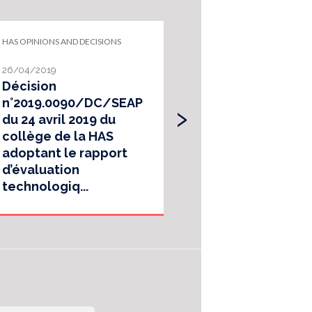
HAS OPINIONS AND DECISIONS
TOOL TO IMPROVE PR
PRACTICE
26/04/2019
21/06/2017
Décision
Appropriatene
›
n°2019.0090/DC/SEAP
care – Diagno
du 24 avril 2019 du
treatment of
collège de la HAS
Helicobacter 
adoptant le rapport
infection in a
d’évaluation
technologiq...