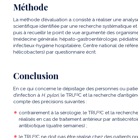
Méthode
La méthode d’évaluation a consisté à réaliser une analyse
scientifique identifiée par une recherche systématique et 
puis à recueillir le point de vue argumenté des organis
(médecine générale, hépato-gastroentérologie, pédiatrie,
infectieux-hygiène hospitalière, Centre national de réf
hélicobacters) par questionnaire écrit.
Conclusion
En ce qui concerne le dépistage des personnes ou patie
13
d’infection à
H. pylori
, le TRU
C et la recherche d’antigèn
compte des précisions suivantes :
13
contrairement à la sérologie, le TRU
C et la recherche
réalisés en cas de traitement antérieur par antisécréto
antibiotique (quatre semaines) ;
13
le TRU
C ne doit pas être réalisé chez des patients p