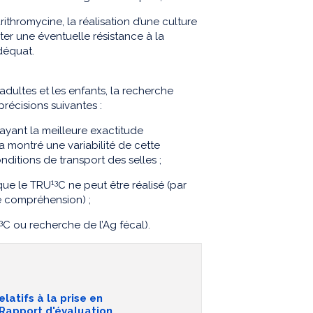
ithromycine, la réalisation d’une culture
er une éventuelle résistance à la
déquat.
adultes et les enfants, la recherche
récisions suivantes :
 ayant la meilleure exactitude
n a montré une variabilité de cette
onditions de transport des selles ;
13
sque le TRU
C ne peut être réalisé (par
de compréhension) ;
3
C ou recherche de l’Ag fécal).
latifs à la prise en
- Rapport d'évaluation