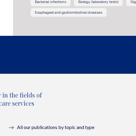
Bacterial infections
Biology (laboratory tests)
Dig
Esophageal and gastrointestinal diseases
in the fields of
care services
All our publications by topic and type