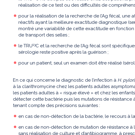
réalisation de ce test ou des difficultés de compréhens
pour la réalisation de la recherche de l’Ag fécal, une a
réactifs ayant la meilleure exactitude diagnostique (sensi
montré une variabilité de cette exactitude en fonction d
de transport des selles ;
13
le TRU
C et la recherche de l’Ag fécal sont spécifiques
sérologie reste positive après la guérison ;
pour un patient, seul un examen doit être réalisé (séro
En ce qui concerne le diagnostic de l’infection à
H. pylori
à la clarithromycine chez les patients adultes asymptoma
les patients adultes à « risque élevé » et chez les enfant
détecter cette bactérie puis les mutations de résistance à
tenant compte des précisions suivantes :
en cas de non-détection de la bactérie, le recours à la 
en cas de non-détection de mutation de résistance à la 
sans réalisation de culture et d’antibiogramme, à presc