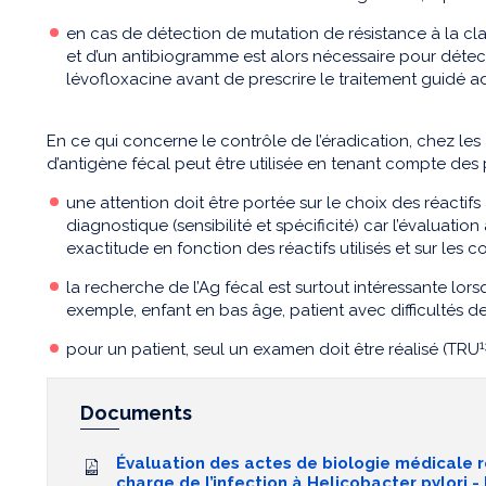
en cas de détection de mutation de résistance à la clar
et d’un antibiogramme est alors nécessaire pour détect
lévofloxacine avant de prescrire le traitement guidé a
En ce qui concerne le contrôle de l’éradication, chez les 
d’antigène fécal peut être utilisée en tenant compte des p
une attention doit être portée sur le choix des réactifs
diagnostique (sensibilité et spécificité) car l’évaluatio
exactitude en fonction des réactifs utilisés et sur les c
la recherche de l’Ag fécal est surtout intéressante lor
exemple, enfant en bas âge, patient avec difficultés 
1
pour un patient, seul un examen doit être réalisé (TRU
Documents
Évaluation des actes de biologie médicale re
charge de l’infection à Helicobacter pylori 