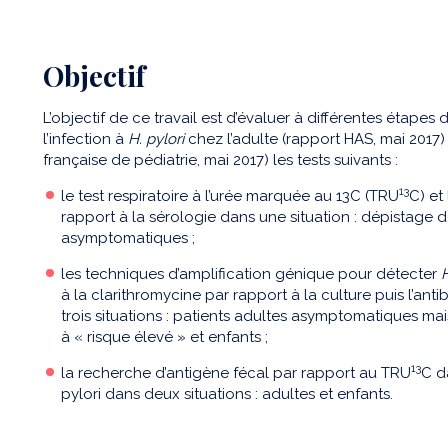
Objectif
L’objectif de ce travail est d’évaluer à différentes étapes
l’infection à
H. pylori
chez l’adulte (rapport HAS, mai 2017) 
française de pédiatrie, mai 2017) les tests suivants :
13
le test respiratoire à l’urée marquée au 13C (TRU
C) et
rapport à la sérologie dans une situation : dépistage d
asymptomatiques ;
les techniques d’amplification génique pour détecter
H
à la clarithromycine par rapport à la culture puis l’an
trois situations : patients adultes asymptomatiques mai
à « risque élevé » et enfants ;
13
la recherche d’antigène fécal par rapport au TRU
C d
pylori dans deux situations : adultes et enfants.