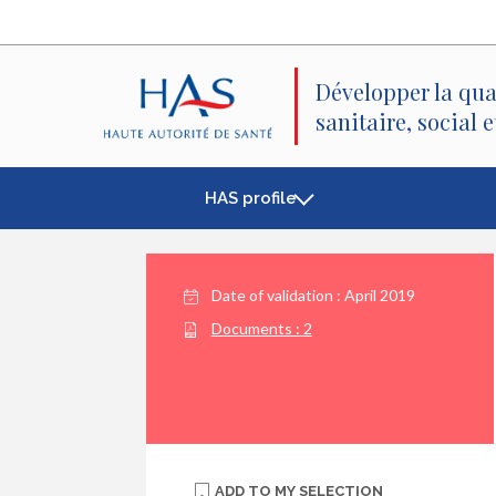
Search
Main
Main
Menu
Content
Développer la qua
sanitaire, social 
HAS profile
Date of validation :
April 2019
Documents :
2
ADD TO
MY SELECTION