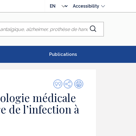
Choose
Accessibility
language
Chercher
Publications
Quote
Share
Print
this
iologie médicale
publication
ge de l’infection à