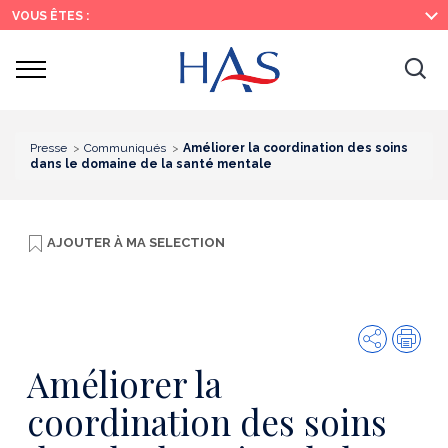
Recherche
Menu
Contenu
VOUS ÊTES :
principal
principal
Ouvrir
Ouv
le
menu
la
re
Presse
Communiqués
Améliorer la coordination des soins
dans le domaine de la santé mentale
AJOUTER À
MA SELECTION
Partager
Imp
Améliorer la
coordination des soins