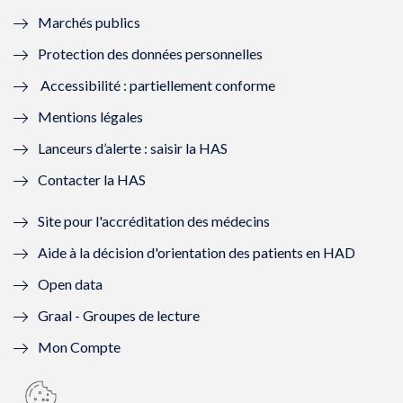
Marchés publics
n
e
n
e
Protection des données personnelles
ê
n
ê
n
Accessibilité : partiellement conforme
t
ê
t
ê
Mentions légales
r
t
r
t
Lanceurs d’alerte : saisir la HAS
e
r
e
r
Contacter la HAS
)
e
)
e
Site pour l'accréditation des médecins
)
)
Aide à la décision d'orientation des patients en HAD
Open data
Graal - Groupes de lecture
Mon Compte