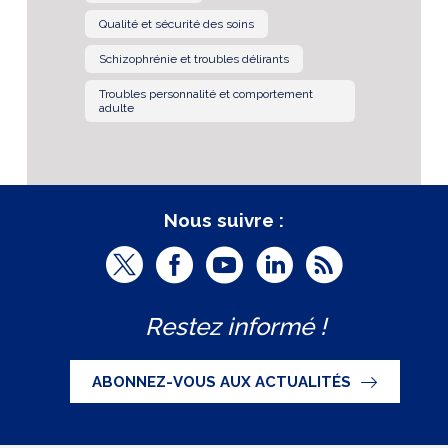
Qualité et sécurité des soins
Schizophrénie et troubles délirants
Troubles personnalité et comportement
adulte
Nous suivre :
T
F
Y
L
R
w
a
o
i
S
Restez informé !
i
c
u
n
S
t
e
t
k
ABONNEZ-VOUS AUX ACTUALITÉS
t
b
u
e