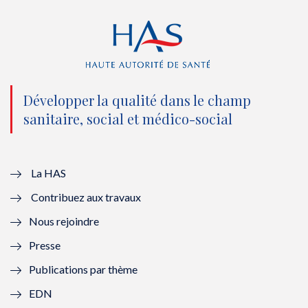
e
o
b
d
r
o
e
I
(
k
(
n
n
(
n
(
o
n
o
n
Développer la qualité dans le champ
sanitaire, social et médico-social
u
o
u
o
v
u
v
u
e
v
e
v
La HAS
Contribuez aux travaux
l
e
l
e
Nous rejoindre
l
l
l
l
Presse
e
l
e
l
Publications par thème
f
e
f
e
EDN
e
f
e
f