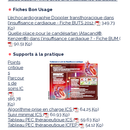
Fiches Bon Usage
L’échocardiographie Doppler transthoracique dans
l’insuffisance cardiaque - Fiche BUTS 2012
(
349,73
Ko
)
Quelle place pour le candésartan (Atacand®,
Kenzen®) dans l'insuffisance cardiaque ? - Fiche BUM
(
90,51
Ko
)
Supports à la pratique
Points
critique
s
Parcour
s de
soins IC
(
186,78
Ko
)
Algorithme prise en charge ICS
(
64,25
Ko
)
Suivi minimal ICS
(
60,93
Ko
)
Tableau PEC thérapeutique ICS
(
59,63
Ko
)
Tableau PEC thérapeutique ICFEP
(
54,12
Ko
)