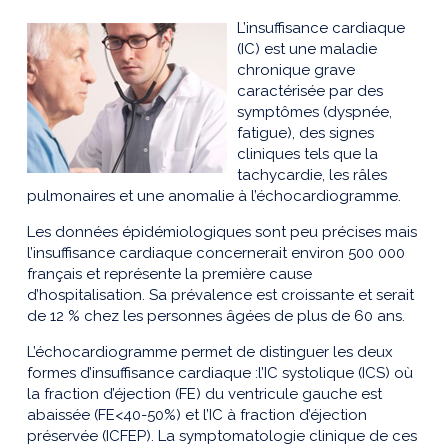
L’insuffisance cardiaque
(IC) est une maladie
chronique grave
caractérisée par des
symptômes (dyspnée,
fatigue), des signes
cliniques tels que la
tachycardie, les râles
pulmonaires et une anomalie à l’échocardiogramme.
Les données épidémiologiques sont peu précises mais
l’insuffisance cardiaque concernerait environ 500 000
français et représente la première cause
d’hospitalisation. Sa prévalence est croissante et serait
de 12 % chez les personnes âgées de plus de 60 ans.
L’échocardiogramme permet de distinguer les deux
formes d’insuffisance cardiaque :l’IC systolique (ICS) où
la fraction d’éjection (FE) du ventricule gauche est
abaissée (FE<40-50%) et l’IC à fraction d’éjection
préservée (ICFEP). La symptomatologie clinique de ces