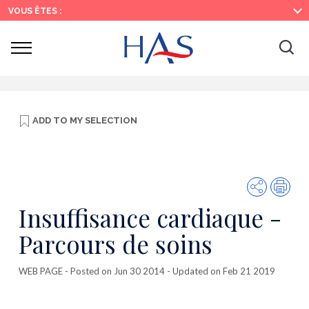
Search
Main
Main
VOUS ÊTES :
Menu
Content
Ouvrir
Ouv
le
menu
la
re
ADD TO
MY SELECTION
Share
Prin
Insuffisance cardiaque -
Parcours de soins
WEB PAGE
- Posted on Jun 30 2014 - Updated on Feb 21 2019