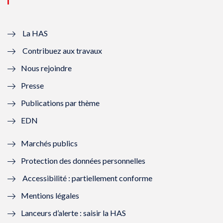
u
o
u
o
v
u
v
u
e
v
e
v
La HAS
Contribuez aux travaux
l
e
l
e
Nous rejoindre
l
l
l
l
Presse
e
l
e
l
Publications par thème
f
e
f
e
EDN
e
f
e
f
Marchés publics
n
e
n
e
Protection des données personnelles
ê
n
ê
n
Accessibilité : partiellement conforme
t
ê
t
ê
Mentions légales
r
t
r
t
Lanceurs d’alerte : saisir la HAS
e
r
e
r