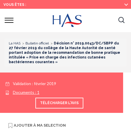
Recherche
Menu
Contenu
VOUS ÊTES :
principal
principal
Ouvrir
Ouv
le
menu
la
re
La HAS
Bulletin officiel
Décision n° 2019.0043/DC/SBPP du
27 février 2019 du collège de la Haute Autorité de santé
portant adoption de la recommandation de bonne pratique
intitulée « Prise en charge des infections cutanées
bactériennes courantes »
Validation :
février 2019
Documents :
1
TÉLÉCHARGER L'AVIS
AJOUTER À
MA SELECTION