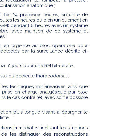
scularisation anatomique ;
nt les 24 premières heures, en unité de
 toutes les heures ou bien (uniquement en
 (SSPI) pendant 6 heures avec un système
mbre avec maintien de ce système et
es ;
ès en urgence au bloc opératoire pour
étectés par la surveillance décrite ci-
u’à 10 jours pour une RM bilatérale.
ssu du pédicule thoracodorsal :
les techniques mini-invasives, ainsi que
e prise en charge analgésique par bloc
ns le cas contraire), avec sortie possible
ection plus longue visant à épargner le
iste.
ions immédiates, incluant les situations
 de les distinguer des reconstructions