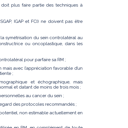
oit plus faire partie des techniques à
SGAP, IGAP et FCI) ne doivent pas être
 la symétrisation du sein controlatéral au
nstructrice ou oncoplastique, dans les
ntrolatéral pour parfaire sa RM ;
en mais avec l’appréciation favorable d’un
iente ;
mmographique et échographique, mais
rmal et datant de moins de trois mois ;
personnelles au cancer du sein ;
 regard des protocoles recommandés ;
 potentiel, non estimable actuellement en
utilisée en RM, en complément de toute