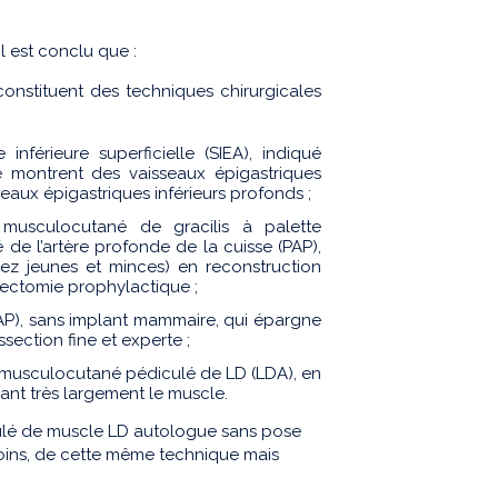
il est conclu que :
nstituent des techniques chirurgicales
inférieure superficielle (SIEA), indiqué
e montrent des vaisseaux épigastriques
sseaux épigastriques inférieurs profonds ;
 musculocutané de gracilis à palette
de l’artère profonde de la cuisse (PAP),
ez jeunes et minces) en reconstruction
tectomie prophylactique ;
AP), sans implant mammaire, qui épargne
section fine et experte ;
 musculocutané pédiculé de LD (LDA), en
ant très largement le muscle.
lé de muscle LD autologue sans pose
soins, de cette même technique mais