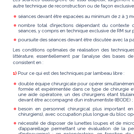
autre technique de reconstruction ou de façon exclusive,
séances devant être espacées au minimum de 2 à 3 mo
nombre total d’injections dépendant du contexte c
séances, y compris en technique exclusive de RM sur p
poursuite des séances devant être discutée avec la pa
Les conditions optimales de réalisation des techniques
littérature, essentiellement par l’analyse des bases d
consistent en :
1)
Pour ce qui est des techniques par lambeau libre :
double équipe chirurgicale pour opérer simultanément 
formée et expérimentée dans ce type de chirurgie e
une aide opératoire, un des chirurgiens étant titulai
devant être accompagné d’un instrumentiste (IBODE) ;
besoin en personnel chirurgical plus important en
chirurgiens), avec occupation plus longue du bloc opé
nécessité de disposer de lunettes loupes et de micros
d’appareillage permettant une évaluation de la per
d’indocyanine) ; en préopératoire, en fonction de 