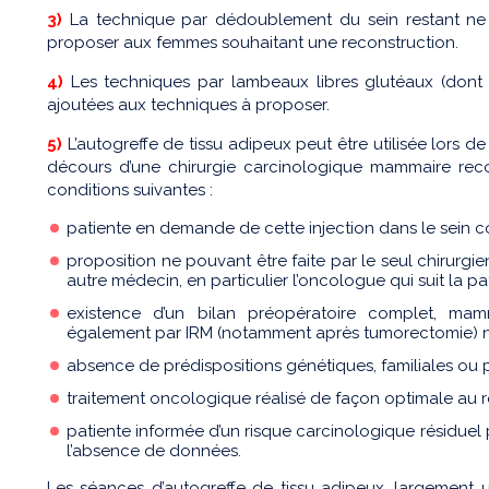
3)
La technique par dédoublement du sein restant ne d
proposer aux femmes souhaitant une reconstruction.
4)
Les techniques par lambeaux libres glutéaux (dont 
ajoutées aux techniques à proposer.
5)
L’autogreffe de tissu adipeux peut être utilisée lors de
décours d’une chirurgie carcinologique mammaire reco
conditions suivantes :
patiente en demande de cette injection dans le sein co
proposition ne pouvant être faite par le seul chirurgi
autre médecin, en particulier l’oncologue qui suit la pat
existence d’un bilan préopératoire complet, ma
également par IRM (notamment après tumorectomie) no
absence de prédispositions génétiques, familiales ou 
traitement oncologique réalisé de façon optimale au
patiente informée d’un risque carcinologique résiduel
l’absence de données.
Les séances d’autogreffe de tissu adipeux, largement 