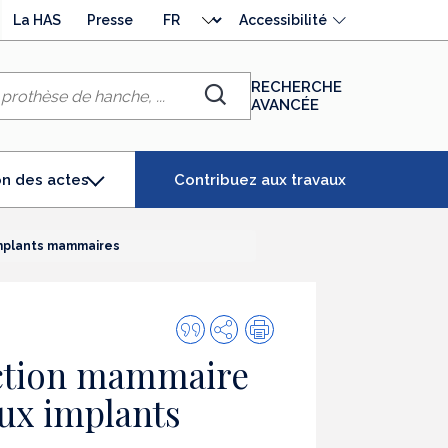
Choisir
La HAS
Presse
Accessibilité
la
langue
RECHERCHE
AVANCÉE
Chercher
Contribuez aux travaux
on des actes
t
nné)
implants mammaires
Citer
Partager
Impression
cette
uction mammaire
publication
aux implants