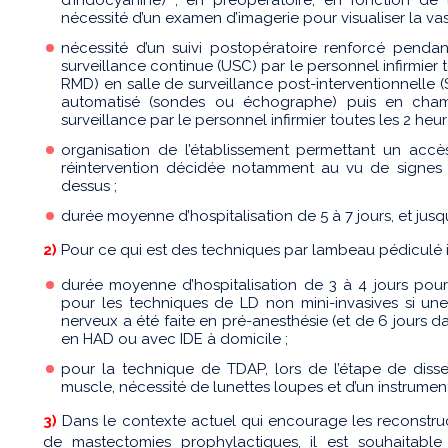
nécessité d’un examen d’imagerie pour visualiser la va
nécessité d’un suivi postopératoire renforcé penda
surveillance continue (USC) par le personnel infirmier
RMD) en salle de surveillance post-interventionnelle
automatisé (sondes ou échographe) puis en cha
surveillance par le personnel infirmier toutes les 2 heur
organisation de l’établissement permettant un acc
réintervention décidée notamment au vu de signes d
dessus ;
durée moyenne d’hospitalisation de 5 à 7 jours, et jusq
2)
Pour ce qui est des techniques par lambeau pédiculé i
durée moyenne d’hospitalisation de 3 à 4 jours pour 
pour les techniques de LD non mini-invasives si un
nerveux a été faite en pré-anesthésie (et de 6 jours da
en HAD ou avec IDE à domicile ;
pour la technique de TDAP, lors de l’étape de diss
muscle, nécessité de lunettes loupes et d’un instrument
3)
Dans le contexte actuel qui encourage les reconstruct
de mastectomies prophylactiques, il est souhaitable