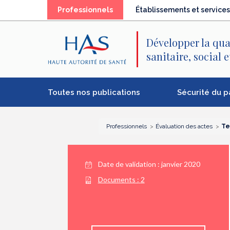
Recherche
Menu
Contenu
(élément
Professionnels
Établissements et services
principal
principal
séléctionné)
Développer la qua
sanitaire, social 
Toutes nos publications
Sécurité du p
Professionnels
Évaluation des actes
Te
Date de validation :
janvier 2020
Documents :
2