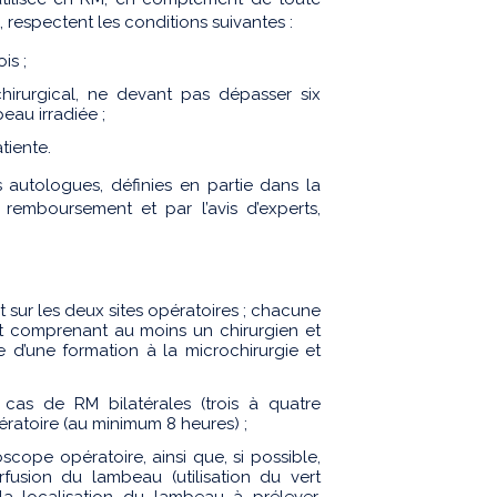
 respectent les conditions suivantes :
is ;
hirurgical, ne devant pas dépasser six
eau irradiée ;
tiente.
 autologues, définies en partie dans la
e remboursement et par l’avis d’experts,
sur les deux sites opératoires ; chacune
t comprenant au moins un chirurgien et
re d’une formation à la microchirurgie et
 cas de RM bilatérales (trois à quatre
ratoire (au minimum 8 heures) ;
cope opératoire, ainsi que, si possible,
fusion du lambeau (utilisation du vert
la localisation du lambeau à prélever,