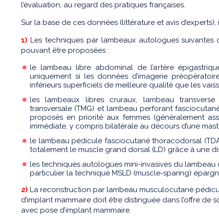
l’évaluation, au regard des pratiques françaises.
Sur la base de ces données (littérature et avis d’experts), 
1)
Les techniques par lambeaux autologues suivantes co
pouvant être proposées :
le lambeau libre abdominal de l’artère épigastrique 
uniquement si les données d’imagerie préopératoir
inférieurs superficiels de meilleure qualité que les vai
les lambeaux libres cruraux, lambeau transverse
transversale (TMG) et lambeau perforant fasciocutané 
proposés en priorité aux femmes (généralement ass
immédiate, y compris bilatérale au décours d’une mas
le lambeau pédiculé fasciocutané thoracodorsal (TD
totalement le muscle grand dorsal (LD) grâce à une dis
les techniques autologues mini-invasives du lambeau
particulier la technique MSLD (muscle-sparing) épargn
2)
La reconstruction par lambeau musculocutané pédicu
d’implant mammaire doit être distinguée dans l’offre de 
avec pose d’implant mammaire.