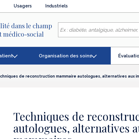
Usagers
Industriels
lité dans le champ
et médico-social
atient
Organisation des soins
Évaluati
(élémen
séléctio
chniques de reconstruction mammaire autologues, alternatives aux 
Techniques de reconstr
autologues, alternatives 