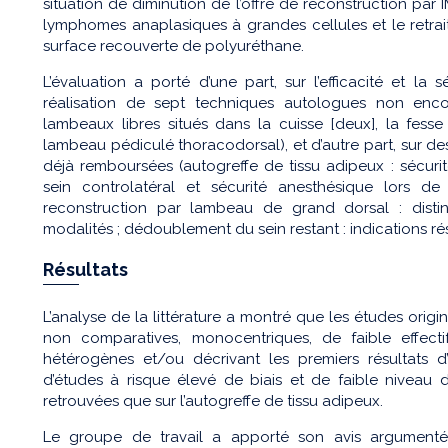
situation de diminution de l’offre de reconstruction par 
lymphomes anaplasiques à grandes cellules et le retra
surface recouverte de polyuréthane.
L’évaluation a porté d’une part, sur l’efficacité et la 
réalisation de sept techniques autologues non enc
lambeaux libres situés dans la cuisse [deux], la fesse
lambeau pédiculé thoracodorsal), et d’autre part, sur des
déjà remboursées (autogreffe de tissu adipeux : sécurit
sein controlatéral et sécurité anesthésique lors de
reconstruction par lambeau de grand dorsal : distin
modalités ; dédoublement du sein restant : indications ré
Résultats
L’analyse de la littérature a montré que les études origi
non comparatives, monocentriques, de faible effecti
hétérogènes et/ou décrivant les premiers résultats d’
d’études à risque élevé de biais et de faible niveau 
retrouvées que sur l’autogreffe de tissu adipeux.
Le groupe de travail a apporté son avis argumenté d