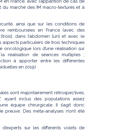
IM en France, avec l’apparition de cas de
it du marché des IM macro-texturés et à
sécurité, ainsi que sur les conditions de
ore remboursées en France (avec des
 [trois], dans l’abdomen [un] et avec le
 aspects particuliers de trois techniques
é oncologique lors d’une réalisation sur
 la réalisation de séances multiples ;
ction à apporter entre les différentes
siduelles en 2019).
nales sont majoritairement rétrospectives,
f, ayant inclus des populations assez
une équipe chirurgicale. Il s’agit donc
de preuve. Des méta-analyses n’ont été
’experts sur les différents volets de