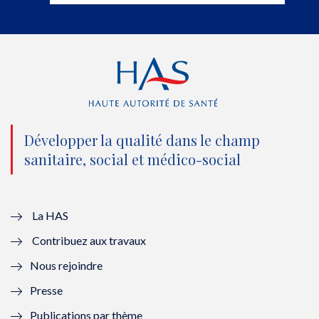
t
b
u
e
e
o
b
d
r
o
e
I
(
k
(
n
n
(
n
(
o
n
o
n
Développer la qualité dans le champ
sanitaire, social et médico-social
u
o
u
o
v
u
v
u
e
v
e
v
La HAS
Contribuez aux travaux
l
e
l
e
Nous rejoindre
l
l
l
l
Presse
e
l
e
l
Publications par thème