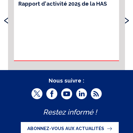
Rapport d'activité 2025 de la HAS
‹
›
Nous suivre :
T
F
Y
L
R
w
a
o
i
S
Restez informé !
i
c
u
n
S
t
e
t
k
ABONNEZ-VOUS AUX ACTUALITÉS