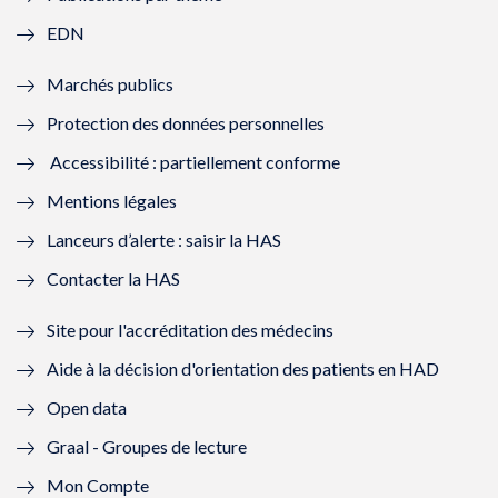
f
e
f
e
EDN
e
f
e
f
Marchés publics
n
e
n
e
Protection des données personnelles
ê
n
ê
n
Accessibilité : partiellement conforme
t
ê
t
ê
Mentions légales
r
t
r
t
Lanceurs d’alerte : saisir la HAS
e
r
e
r
Contacter la HAS
)
e
)
e
Site pour l'accréditation des médecins
)
)
Aide à la décision d'orientation des patients en HAD
Open data
Graal - Groupes de lecture
Mon Compte