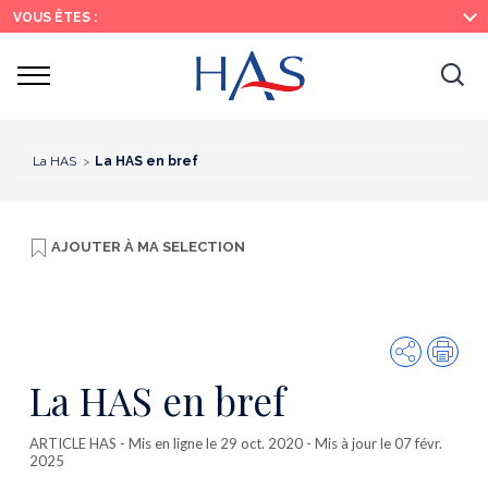
Recherche
Menu
Contenu
VOUS ÊTES :
principal
principal
Ouvrir
Ouv
le
menu
la
re
La HAS
La HAS en bref
AJOUTER À
MA SELECTION
Partager
Imp
La HAS en bref
ARTICLE HAS
- Mis en ligne le 29 oct. 2020 - Mis à jour le 07 févr.
2025