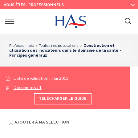
Recherche
Menu
Contenu
VOUS ÊTES : PROFESSIONNELS
principal
principal
Ouvrir
Ouv
le
menu
la
re
Professionnels
Toutes nos publications
Construction et
utilisation des indicateurs dans le domaine de la santé -
Principes généraux
Date de validation :
mai 2002
Documents :
1
TÉLÉCHARGER LE GUIDE
AJOUTER À
MA SELECTION