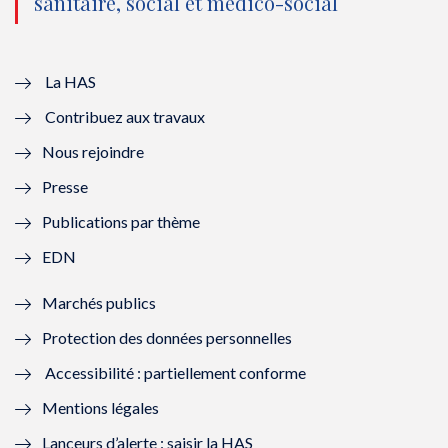
sanitaire, social et médico-social
u
o
u
o
v
u
v
u
e
v
e
v
La HAS
Contribuez aux travaux
l
e
l
e
Nous rejoindre
l
l
l
l
Presse
e
l
e
l
Publications par thème
f
e
f
e
EDN
e
f
e
f
Marchés publics
n
e
n
e
Protection des données personnelles
ê
n
ê
n
Accessibilité : partiellement conforme
t
ê
t
ê
Mentions légales
r
t
r
t
Lanceurs d’alerte : saisir la HAS