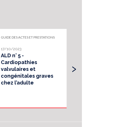
GUIDE DES ACTES ET PRESTATIONS
GUIDE DES ACTES ET P
17/10/2023
17/10/2023
ALD n° 5 -
ALD n° 5 - Fibr
›
Cardiopathies
auriculaire
valvulaires et
congénitales graves
chez l’adulte