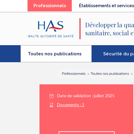
Recherche
Menu
Contenu
(élément
Professionnels
Établissements et services
principal
principal
séléctionné)
Développer la qua
sanitaire, social 
(élément
Sécurité du p
Toutes nos publications
séléctionné)
Professionnels
Toutes nos publications
Date de validation :
juillet 2025
Documents :
1