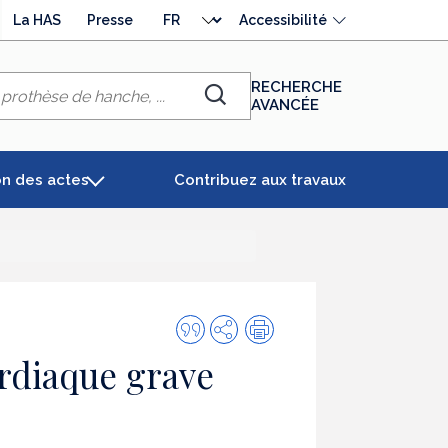
Choisir
La HAS
Presse
Accessibilité
la
langue
RECHERCHE
AVANCÉE
Chercher
on des actes
Contribuez aux travaux
Citer
Partager
Impression
cette
ardiaque grave
publication