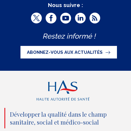
Nous suivre :
T
F
Y
L
R
w
a
o
i
S
Restez informé !
i
c
u
n
S
t
e
t
k
ABONNEZ-VOUS AUX ACTUALITÉS
t
b
u
e
e
o
b
d
r
o
e
I
(
k
(
n
n
(
n
(
o
n
o
n
Développer la qualité dans le champ
sanitaire, social et médico-social
u
o
u
o