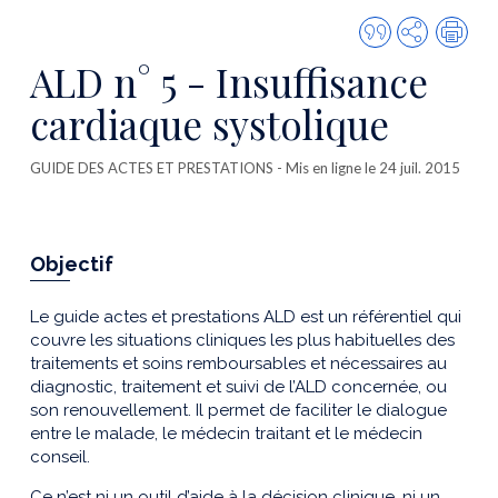
Citer
Partager
Imp
cette
ALD n° 5 - Insuffisance
publicatio
cardiaque systolique
GUIDE DES ACTES ET PRESTATIONS
- Mis en ligne le 24 juil. 2015
Objectif
Le guide actes et prestations ALD est un référentiel qui
couvre les situations cliniques les plus habituelles des
traitements et soins remboursables et nécessaires au
diagnostic, traitement et suivi de l’ALD concernée, ou
son renouvellement. Il permet de faciliter le dialogue
entre le malade, le médecin traitant et le médecin
conseil.
Ce n’est ni un outil d’aide à la décision clinique, ni un