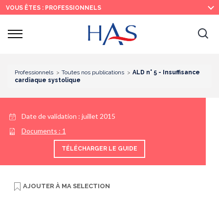
Recherche
Menu
Contenu
VOUS ÊTES : PROFESSIONNELS
principal
principal
Ouvrir
Ouv
le
menu
la
re
Professionnels
Toutes nos publications
ALD n° 5 - Insuffisance
cardiaque systolique
Date de validation :
juillet 2015
Documents :
1
TÉLÉCHARGER LE GUIDE
AJOUTER À
MA SELECTION