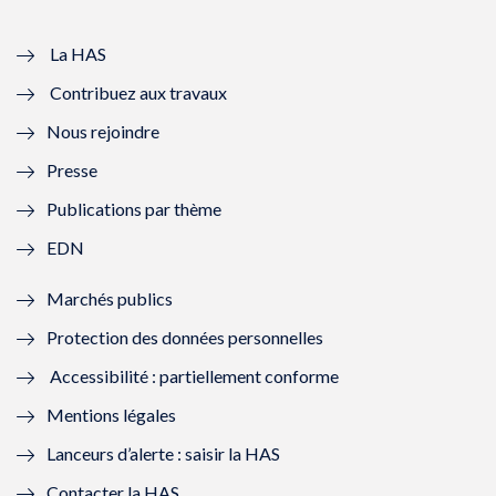
v
u
v
u
e
v
e
v
La HAS
Contribuez aux travaux
l
e
l
e
Nous rejoindre
l
l
l
l
Presse
e
l
e
l
Publications par thème
f
e
f
e
EDN
e
f
e
f
Marchés publics
n
e
n
e
Protection des données personnelles
ê
n
ê
n
Accessibilité : partiellement conforme
t
ê
t
ê
Mentions légales
r
t
r
t
Lanceurs d’alerte : saisir la HAS
e
r
e
r
Contacter la HAS