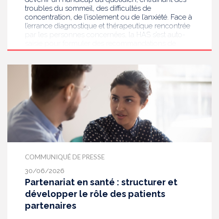
troubles du sommeil, des difficultés de
concentration, de l’isolement ou de l’anxiété. Face à
l’errance diagnostique et thérapeutique rencontrée
par les personnes concernées, la HAS s’est auto-
saisie pour formuler des recommandations de
bonnes pratiques pour améliorer le diagnostic et
l’accompagnement des personnes présentant des
acouphènes chroniques invalidants . Elle publie
aujourd’hui ses travaux, destinés aux
professionnels de santé [1] impliqués dans le suivi
de ces patients.
COMMUNIQUÉ DE PRESSE
30/06/2026
Partenariat en santé : structurer et
développer le rôle des patients
partenaires