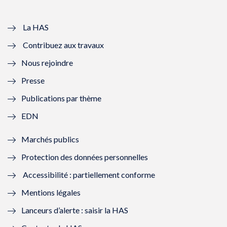
v
u
v
u
e
v
e
v
La HAS
Contribuez aux travaux
l
e
l
e
Nous rejoindre
l
l
l
l
Presse
e
l
e
l
Publications par thème
f
e
f
e
EDN
e
f
e
f
Marchés publics
n
e
n
e
Protection des données personnelles
ê
n
ê
n
Accessibilité : partiellement conforme
t
ê
t
ê
Mentions légales
r
t
r
t
Lanceurs d’alerte : saisir la HAS
e
r
e
r