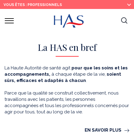
Recherche
Menu
Contenu
VOUS ÊTES : PROFESSIONNELS
principal
principal
Ouvrir
Ouv
le
menu
la
re
La HAS en bref
La Haute Autorité de santé agit
pour que les soins et les
accompagnements,
à chaque étape de la vie,
soient
sûrs, efficaces et adaptés à chacun
.
Parce que la qualité se construit collectivement, nous
travaillons avec les patients, les personnes
accompagnées et tous les professionnels concernés pour
agir pour tous, tout au long de la vie.
EN SAVOIR PLUS