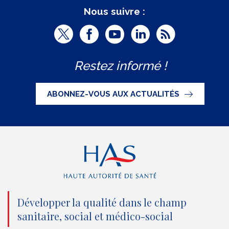
Nous suivre :
T
F
Y
L
R
w
a
o
i
S
Restez informé !
i
c
u
n
S
t
e
t
k
ABONNEZ-VOUS AUX ACTUALITÉS
t
b
u
e
e
o
b
d
r
o
e
I
(
k
(
n
n
(
n
(
o
n
o
n
Développer la qualité dans le champ
sanitaire, social et médico-social
u
o
u
o