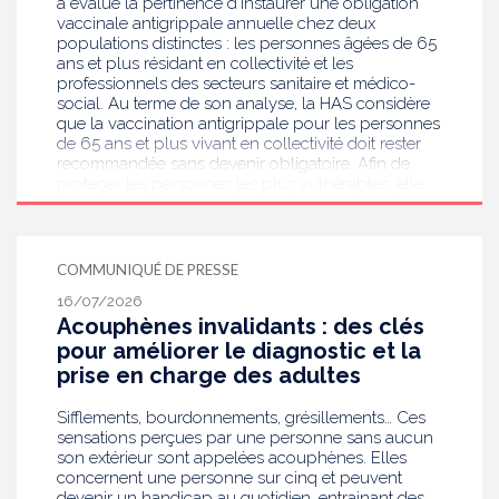
a évalué la pertinence d’instaurer une obligation
vaccinale antigrippale annuelle chez deux
populations distinctes : les personnes âgées de 65
ans et plus résidant en collectivité et les
professionnels des secteurs sanitaire et médico-
social. Au terme de son analyse, la HAS considère
que la vaccination antigrippale pour les personnes
de 65 ans et plus vivant en collectivité doit rester
recommandée sans devenir obligatoire. Afin de
protéger les personnes les plus vulnérables, elle
recommande en revanche la mise en place d’une
obligation vaccinale contre la grippe pour
l'ensemble des professionnels de santé, ainsi que
pour les autres professionnels travaillant dans les
COMMUNIQUÉ DE PRESSE
établissements de santé ou dans les
16/07/2026
établissements médicaux sociaux hébergeant des
Acouphènes invalidants : des clés
personnes âgées, en contact avec des personnes à
risque de grippe sévère, avec un déploiement
pour améliorer le diagnostic et la
prioritaire en Ehpad et en USLD.
prise en charge des adultes
Sifflements, bourdonnements, grésillements… Ces
sensations perçues par une personne sans aucun
son extérieur sont appelées acouphènes. Elles
concernent une personne sur cinq et peuvent
devenir un handicap au quotidien, entrainant des