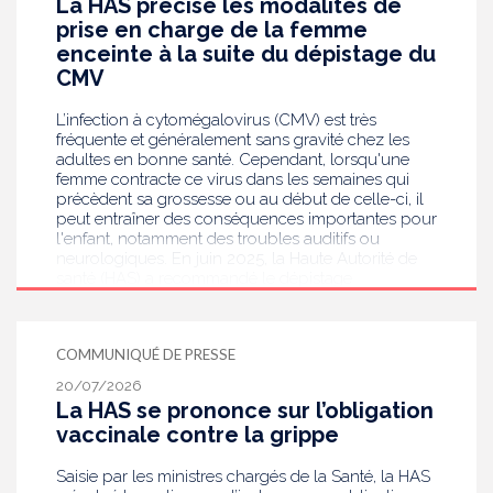
La HAS précise les modalités de
prise en charge de la femme
enceinte à la suite du dépistage du
CMV
L’infection à cytomégalovirus (CMV) est très
fréquente et généralement sans gravité chez les
adultes en bonne santé. Cependant, lorsqu'une
femme contracte ce virus dans les semaines qui
précèdent sa grossesse ou au début de celle-ci, il
peut entraîner des conséquences importantes pour
l'enfant, notamment des troubles auditifs ou
neurologiques. En juin 2025, la Haute Autorité de
santé (HAS) a recommandé le dépistage
systématique du CMV chez les femmes enceintes
dont le statut sérologique est inconnu ou négatif .
Saisie par le ministère en charge de la Santé, elle
COMMUNIQUÉ DE PRESSE
publie aujourd’hui des recommandations de
bonnes pratiques pour guider les professionnels
20/07/2026
de santé dans la prise en charge des femmes
La HAS se prononce sur l’obligation
enceintes à la suite de ce dépistage. Objectif :
vaccinale contre la grippe
réduire les risques de transmission au futur bébé.
Saisie par les ministres chargés de la Santé, la HAS