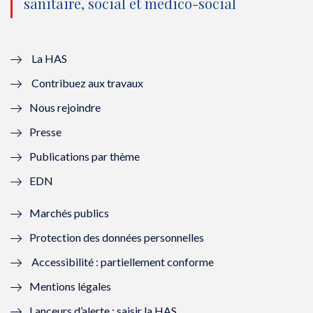
sanitaire, social et médico-social
u
o
u
o
v
u
v
u
e
v
e
v
La HAS
Contribuez aux travaux
l
e
l
e
Nous rejoindre
l
l
l
l
Presse
e
l
e
l
Publications par thème
f
e
f
e
EDN
e
f
e
f
Marchés publics
n
e
n
e
Protection des données personnelles
ê
n
ê
n
Accessibilité : partiellement conforme
t
ê
t
ê
Mentions légales
r
t
r
t
Lanceurs d’alerte : saisir la HAS