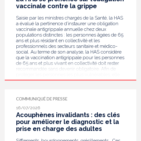
enceintes à la suite de ce dépistage. Objectif :
vaccinale contre la grippe
réduire les risques de transmission au futur bébé.
Saisie par les ministres chargés de la Santé, la HAS
a évalué la pertinence d’instaurer une obligation
vaccinale antigrippale annuelle chez deux
populations distinctes : les personnes âgées de 65
ans et plus résidant en collectivité et les
professionnels des secteurs sanitaire et médico-
social. Au terme de son analyse, la HAS considère
que la vaccination antigrippale pour les personnes
de 65 ans et plus vivant en collectivité doit rester
recommandée sans devenir obligatoire. Afin de
protéger les personnes les plus vulnérables, elle
recommande en revanche la mise en place d’une
obligation vaccinale contre la grippe pour
l'ensemble des professionnels de santé, ainsi que
pour les autres professionnels travaillant dans les
COMMUNIQUÉ DE PRESSE
établissements de santé ou dans les
16/07/2026
établissements médicaux sociaux hébergeant des
Acouphènes invalidants : des clés
personnes âgées, en contact avec des personnes à
risque de grippe sévère, avec un déploiement
pour améliorer le diagnostic et la
prioritaire en Ehpad et en USLD.
prise en charge des adultes
Sifflements, bourdonnements, grésillements… Ces