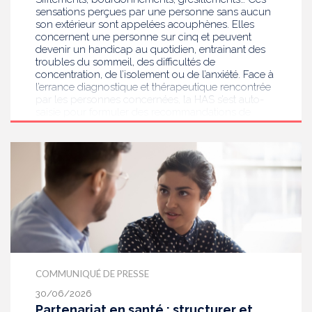
sensations perçues par une personne sans aucun
son extérieur sont appelées acouphènes. Elles
concernent une personne sur cinq et peuvent
devenir un handicap au quotidien, entrainant des
troubles du sommeil, des difficultés de
concentration, de l’isolement ou de l’anxiété. Face à
l’errance diagnostique et thérapeutique rencontrée
par les personnes concernées, la HAS s’est auto-
saisie pour formuler des recommandations de
bonnes pratiques pour améliorer le diagnostic et
l’accompagnement des personnes présentant des
acouphènes chroniques invalidants . Elle publie
aujourd’hui ses travaux, destinés aux
professionnels de santé [1] impliqués dans le suivi
de ces patients.
COMMUNIQUÉ DE PRESSE
30/06/2026
Partenariat en santé : structurer et