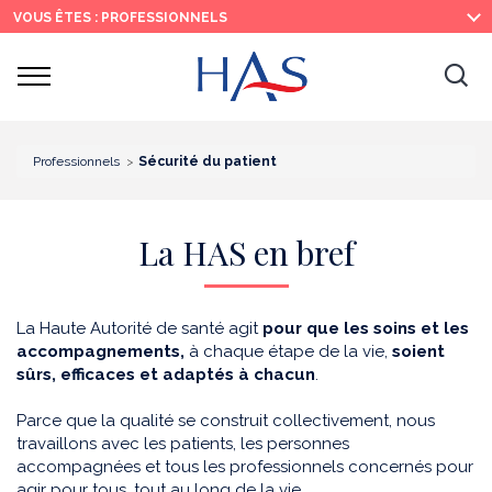
Recherche
Menu
Contenu
VOUS ÊTES : PROFESSIONNELS
principal
principal
Ouvrir
Ouv
le
menu
la
re
Professionnels
Sécurité du patient
La HAS en bref
La Haute Autorité de santé agit
pour que les soins et les
accompagnements,
à chaque étape de la vie,
soient
sûrs, efficaces et adaptés à chacun
.
Parce que la qualité se construit collectivement, nous
travaillons avec les patients, les personnes
accompagnées et tous les professionnels concernés pour
agir pour tous, tout au long de la vie.