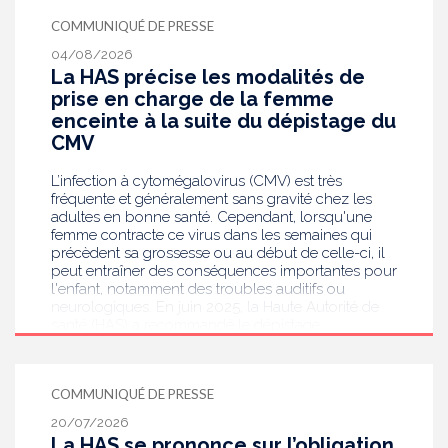
COMMUNIQUÉ DE PRESSE
04/08/2026
La HAS précise les modalités de
prise en charge de la femme
enceinte à la suite du dépistage du
CMV
L’infection à cytomégalovirus (CMV) est très
fréquente et généralement sans gravité chez les
adultes en bonne santé. Cependant, lorsqu'une
femme contracte ce virus dans les semaines qui
précèdent sa grossesse ou au début de celle-ci, il
peut entraîner des conséquences importantes pour
l'enfant, notamment des troubles auditifs ou
neurologiques. En juin 2025, la Haute Autorité de
santé (HAS) a recommandé le dépistage
systématique du CMV chez les femmes enceintes
dont le statut sérologique est inconnu ou négatif .
Saisie par le ministère en charge de la Santé, elle
COMMUNIQUÉ DE PRESSE
publie aujourd’hui des recommandations de
bonnes pratiques pour guider les professionnels
20/07/2026
de santé dans la prise en charge des femmes
La HAS se prononce sur l’obligation