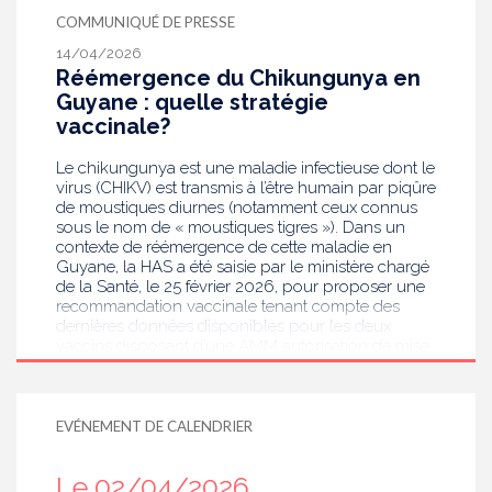
COMMUNIQUÉ DE PRESSE
14/04/2026
Réémergence du Chikungunya en
Guyane : quelle stratégie
vaccinale?
Le chikungunya est une maladie infectieuse dont le
virus (CHIKV) est transmis à l’être humain par piqûre
de moustiques diurnes (notamment ceux connus
sous le nom de « moustiques tigres »). Dans un
contexte de réémergence de cette maladie en
Guyane, la HAS a été saisie par le ministère chargé
de la Santé, le 25 février 2026, pour proposer une
recommandation vaccinale tenant compte des
dernières données disponibles pour les deux
vaccins disposant d’une AMM autorisation de mise
sur le marché (Ixchiq du laboratoire Valneva et
Vimkunya du laboratoire Bavarian Nordic). La HAS
recommande l’utilisation du vaccin Vimkunya pour
toutes les personnes âgées de 65 ans et plus, et
EVÉNEMENT DE CALENDRIER
les personnes de 12 à 64 ans avec comorbidités,
particulièrement vulnérables face au CHIKV.
Le 02/04/2026