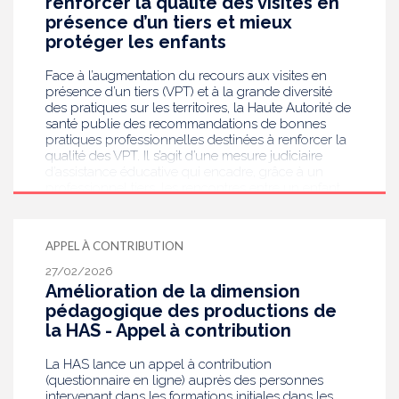
renforcer la qualité des visites en
présence d’un tiers et mieux
protéger les enfants
Face à l’augmentation du recours aux visites en
présence d’un tiers (VPT) et à la grande diversité
des pratiques sur les territoires, la Haute Autorité de
santé publie des recommandations de bonnes
pratiques professionnelles destinées à renforcer la
qualité des VPT. Il s’agit d’une mesure judiciaire
d’assistance éducative qui encadre, grâce à un
professionnel tiers, les rencontres entre un enfant
confié à l’aide sociale à l’enfance et ses parents, afin
de garantir la sécurité et le bien‑être de l’enfant.
APPEL À CONTRIBUTION
27/02/2026
Amélioration de la dimension
pédagogique des productions de
la HAS - Appel à contribution
La HAS lance un appel à contribution
(questionnaire en ligne) auprès des personnes
intervenant dans les formations initiales dans les