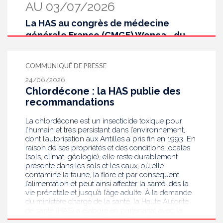
AU 03/07/2026
La HAS au congrès de médecine
générale France (CMGF) Wonca - du
30 juin au 3 juillet 2026
COMMUNIQUÉ DE PRESSE
24/06/2026
Chlordécone : la HAS publie des
recommandations
La chlordécone est un insecticide toxique pour
l’humain et très persistant dans l’environnement,
dont l’autorisation aux Antilles a pris fin en 1993. En
raison de ses propriétés et des conditions locales
(sols, climat, géologie), elle reste durablement
présente dans les sols et les eaux, où elle
contamine la faune, la flore et par conséquent
l’alimentation et peut ainsi affecter la santé, dès la
vie prénatale et jusqu’à l’âge adulte. À la demande
du ministère chargé de la santé, la Haute Autorité
de santé (HAS) a élaboré en partenariat avec la
société de toxicologie clinique (STC) une