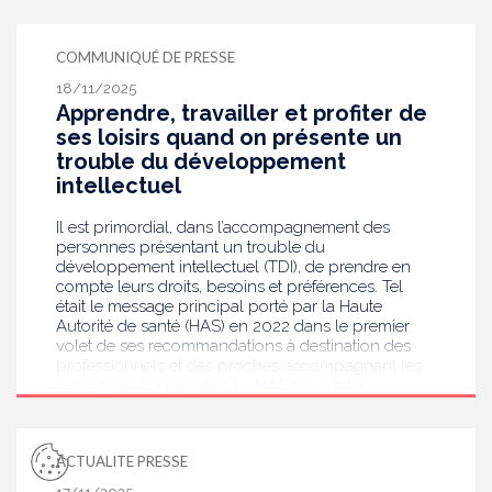
COMMUNIQUÉ DE PRESSE
18/11/2025
Apprendre, travailler et profiter de
ses loisirs quand on présente un
trouble du développement
intellectuel
Il est primordial, dans l’accompagnement des
personnes présentant un trouble du
développement intellectuel (TDI), de prendre en
compte leurs droits, besoins et préférences. Tel
était le message principal porté par la Haute
Autorité de santé (HAS) en 2022 dans le premier
volet de ses recommandations à destination des
professionnels et des proches accompagnant les
personnes concernées. La HAS en publie
aujourd’hui le second volet, consacré aux différents
environnements de vie : la scolarité, le travail et le
temps libre. Ces recommandations seront, comme
ACTUALITE PRESSE
les premières, transcrites en facile à lire et à
comprendre (FALC).