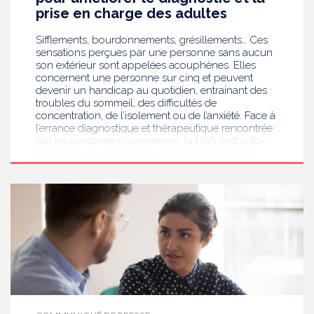
prioritaire en Ehpad et en USLD.
prise en charge des adultes
Sifflements, bourdonnements, grésillements… Ces
sensations perçues par une personne sans aucun
son extérieur sont appelées acouphènes. Elles
concernent une personne sur cinq et peuvent
devenir un handicap au quotidien, entrainant des
troubles du sommeil, des difficultés de
concentration, de l’isolement ou de l’anxiété. Face à
l’errance diagnostique et thérapeutique rencontrée
par les personnes concernées, la HAS s’est auto-
saisie pour formuler des recommandations de
bonnes pratiques pour améliorer le diagnostic et
l’accompagnement des personnes présentant des
acouphènes chroniques invalidants . Elle publie
aujourd’hui ses travaux, destinés aux
professionnels de santé [1] impliqués dans le suivi
de ces patients.