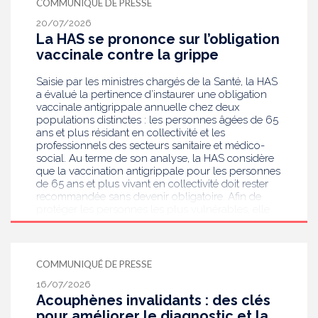
COMMUNIQUÉ DE PRESSE
publie aujourd’hui des recommandations de
bonnes pratiques pour guider les professionnels
20/07/2026
de santé dans la prise en charge des femmes
La HAS se prononce sur l’obligation
enceintes à la suite de ce dépistage. Objectif :
vaccinale contre la grippe
réduire les risques de transmission au futur bébé.
Saisie par les ministres chargés de la Santé, la HAS
a évalué la pertinence d’instaurer une obligation
vaccinale antigrippale annuelle chez deux
populations distinctes : les personnes âgées de 65
ans et plus résidant en collectivité et les
professionnels des secteurs sanitaire et médico-
social. Au terme de son analyse, la HAS considère
que la vaccination antigrippale pour les personnes
de 65 ans et plus vivant en collectivité doit rester
recommandée sans devenir obligatoire. Afin de
protéger les personnes les plus vulnérables, elle
recommande en revanche la mise en place d’une
obligation vaccinale contre la grippe pour
l'ensemble des professionnels de santé, ainsi que
pour les autres professionnels travaillant dans les
COMMUNIQUÉ DE PRESSE
établissements de santé ou dans les
16/07/2026
établissements médicaux sociaux hébergeant des
Acouphènes invalidants : des clés
personnes âgées, en contact avec des personnes à
risque de grippe sévère, avec un déploiement
pour améliorer le diagnostic et la