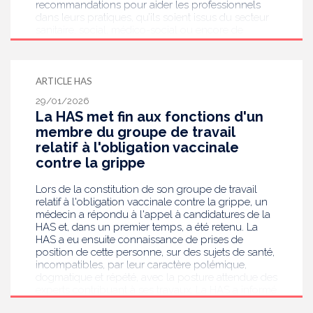
recommandations pour aider les professionnels
dans leurs pratiques, qu’ils soient issus du secteur
sanitaire, social, médico-social ou encore de
l’éducation. L’enjeu est d’assurer à chaque enfant un
parcours de vie cohérent et inclusif en favorisant
son autodétermination.
ARTICLE HAS
29/01/2026
La HAS met fin aux fonctions d'un
membre du groupe de travail
relatif à l'obligation vaccinale
contre la grippe
Lors de la constitution de son groupe de travail
relatif à l'obligation vaccinale contre la grippe, un
médecin a répondu à l'appel à candidatures de la
HAS et, dans un premier temps, a été retenu. La
HAS a eu ensuite connaissance de prises de
position de cette personne, sur des sujets de santé,
incompatibles, par leur caractère polémique,
dogmatique et répété, avec la posture attendue des
experts contribuant à ses travaux. La HAS a informé
cette personne qu'elle ne pouvait donc pas