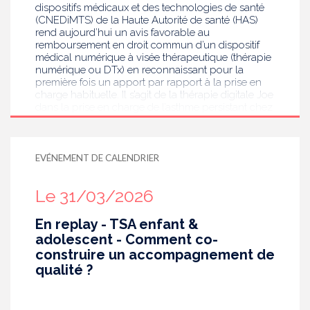
dispositifs médicaux et des technologies de santé
(CNEDiMTS) de la Haute Autorité de santé (HAS)
rend aujourd’hui un avis favorable au
remboursement en droit commun d’un dispositif
médical numérique à visée thérapeutique (thérapie
numérique ou DTx) en reconnaissant pour la
première fois un apport par rapport à la prise en
charge habituelle. Il s’agit de la thérapie digitale Joe
dans la prise en charge de l’asthme persistant chez
l’enfant de 7 à 11 ans : ce dispositif, composé d’un
écran et d’une application, accompagne et
implique l’enfant dans la gestion quotidienne de
son traitement. Le remboursement du dispositif par
EVÉNEMENT DE CALENDRIER
l’Assurance maladie sera effectif sous réserve d’une
décision en ce sens du ministère chargé de la
Le 31/03/2026
Santé.
En replay - TSA enfant &
adolescent - Comment co-
construire un accompagnement de
qualité ?