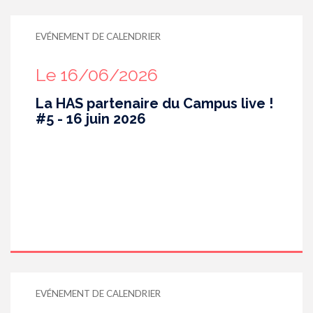
recommandation de bonne pratique à destination
notamment des professionnels de santé pour
identifier les populations concernées par le dosage
EVÉNEMENT DE CALENDRIER
de la chlordéconémie et améliorer la qualité de
l’accompagnement et le suivi des patients.
Le 16/06/2026
La HAS partenaire du Campus live !
#5 - 16 juin 2026
EVÉNEMENT DE CALENDRIER