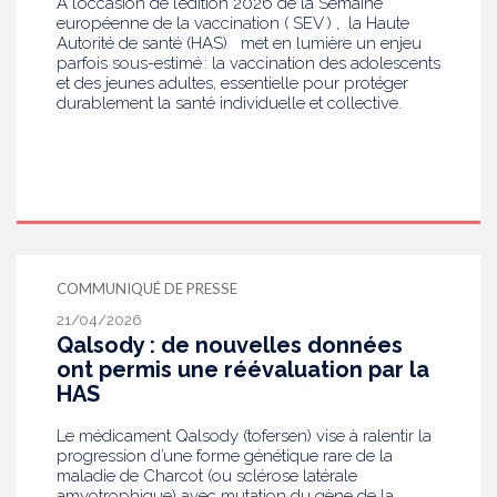
A l’occasion de l’édition 2026 de la Semaine
européenne de la vaccination ( SEV ) , la Haute
Autorité de santé (HAS) met en lumière un enjeu
parfois sous-estimé : la vaccination des adolescents
et des jeunes adultes, essentielle pour protéger
durablement la santé individuelle et collective.
COMMUNIQUÉ DE PRESSE
21/04/2026
Qalsody : de nouvelles données
ont permis une réévaluation par la
HAS
Le médicament Qalsody (tofersen) vise à ralentir la
progression d’une forme génétique rare de la
maladie de Charcot (ou sclérose latérale
amyotrophique) avec mutation du gène de la