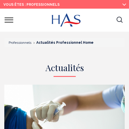
Recherche
Menu
Contenu
VOUS ÊTES : PROFESSIONNELS
principal
principal
Ouvrir
Ouv
le
menu
la
re
Professionnels
Actualités Professionnel Home
Actualités