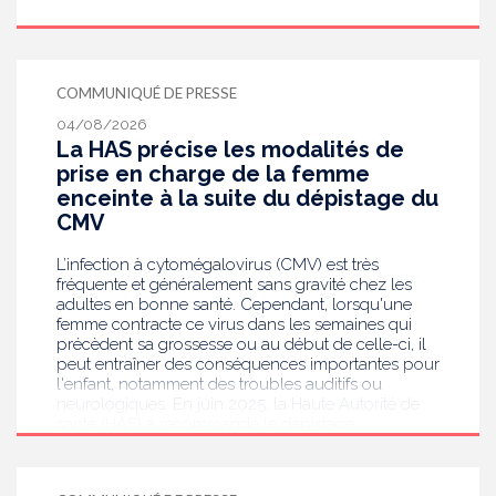
COMMUNIQUÉ DE PRESSE
04/08/2026
La HAS précise les modalités de
prise en charge de la femme
enceinte à la suite du dépistage du
CMV
L’infection à cytomégalovirus (CMV) est très
fréquente et généralement sans gravité chez les
adultes en bonne santé. Cependant, lorsqu'une
femme contracte ce virus dans les semaines qui
précèdent sa grossesse ou au début de celle-ci, il
peut entraîner des conséquences importantes pour
l'enfant, notamment des troubles auditifs ou
neurologiques. En juin 2025, la Haute Autorité de
santé (HAS) a recommandé le dépistage
systématique du CMV chez les femmes enceintes
dont le statut sérologique est inconnu ou négatif .
Saisie par le ministère en charge de la Santé, elle