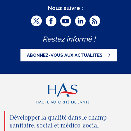
Nous suivre :
T
F
Y
L
R
w
a
o
i
S
Restez informé !
i
c
u
n
S
t
e
t
k
ABONNEZ-VOUS AUX ACTUALITÉS
t
b
u
e
e
o
b
d
r
o
e
I
(
k
(
n
n
(
n
(
o
n
o
n
Développer la qualité dans le champ
sanitaire, social et médico-social
u
o
u
o