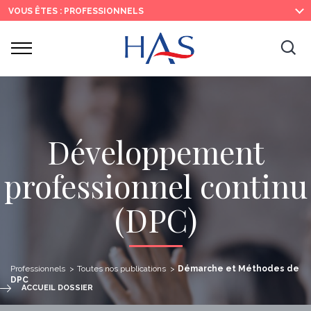
Recherche
Menu
Contenu
VOUS ÊTES : PROFESSIONNELS
principal
principal
Ouvrir
Ouv
le
menu
la
re
Développement
professionnel continu
(DPC)
Professionnels
Toutes nos publications
Démarche et Méthodes de
DPC
ACCUEIL DOSSIER