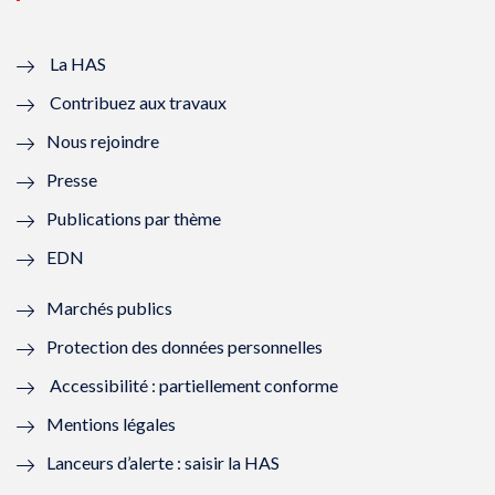
v
u
v
u
e
v
e
v
La HAS
Contribuez aux travaux
l
e
l
e
Nous rejoindre
l
l
l
l
Presse
e
l
e
l
Publications par thème
f
e
f
e
EDN
e
f
e
f
Marchés publics
n
e
n
e
Protection des données personnelles
ê
n
ê
n
Accessibilité : partiellement conforme
t
ê
t
ê
Mentions légales
r
t
r
t
Lanceurs d’alerte : saisir la HAS
e
r
e
r