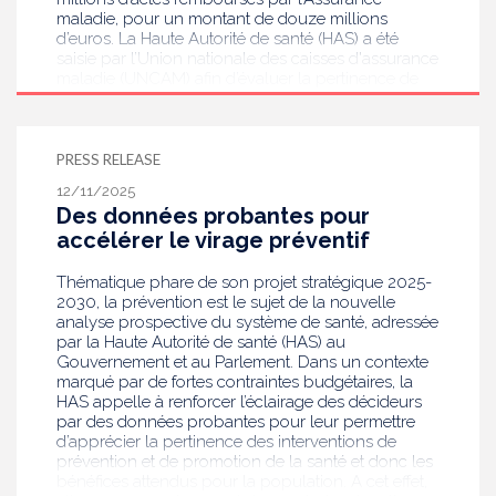
maladie, pour un montant de douze millions
d’euros. La Haute Autorité de santé (HAS) a été
saisie par l’Union nationale des caisses d'assurance
maladie (UNCAM) afin d’évaluer la pertinence de
ce test, dans l’objectif, le cas échéant, d’envisager
son déremboursement. Aujourd’hui, considérant
ses inconvénients et l’existence d’autres examens
plus performants en complément de l’examen
PRESS RELEASE
clinique, la HAS recommande de ne plus le
12/11/2025
prescrire.
Des données probantes pour
accélérer le virage préventif
Thématique phare de son projet stratégique 2025-
2030, la prévention est le sujet de la nouvelle
analyse prospective du système de santé, adressée
par la Haute Autorité de santé (HAS) au
Gouvernement et au Parlement. Dans un contexte
marqué par de fortes contraintes budgétaires, la
HAS appelle à renforcer l’éclairage des décideurs
par des données probantes pour leur permettre
d’apprécier la pertinence des interventions de
prévention et de promotion de la santé et donc les
bénéfices attendus pour la population. A cet effet,