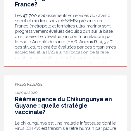
France?
Les 47 700 établissements et services du champ
social et médico-social (ESSMS) présents en
France (métropole et territoires ultra-marins) sont
progressivement évalués depuis 2023 sur la base
d’un référentiel d’évaluation commun élaboré par
la Haute Autorité de santé (HAS). Aujourd’hui, 37 %
des structures ont été évaluées par des organismes
accrédités, et la HAS a ainsi l’occasion de faire le
point sur les résultats. Dans l’ensemble, le niveau
de qualité observé est satisfaisant, ce qui traduit
l’engagement des professionnels sur le terrain.
Toutefois, des points de vigilances se confirment,
notamment sur la démarche qualité et la gestion
des risques. Pour rappel, les résultats d’évaluation
PRESS RELEASE
par structure sont désormais disponibles sur le
14/04/2026
service d’information en ligne Qualiscope.
Réémergence du Chikungunya en
Guyane : quelle stratégie
vaccinale?
Le chikungunya est une maladie infectieuse dont le
virus (CHIKV) est transmis à l’être humain par piqûre