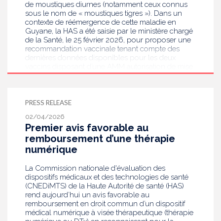
de moustiques diurnes (notamment ceux connus
sous le nom de « moustiques tigres »). Dans un
contexte de réémergence de cette maladie en
Guyane, la HAS a été saisie par le ministère chargé
de la Santé, le 25 février 2026, pour proposer une
recommandation vaccinale tenant compte des
dernières données disponibles pour les deux
vaccins disposant d’une AMM autorisation de mise
sur le marché (Ixchiq du laboratoire Valneva et
Vimkunya du laboratoire Bavarian Nordic). La HAS
recommande l’utilisation du vaccin Vimkunya pour
toutes les personnes âgées de 65 ans et plus, et
PRESS RELEASE
les personnes de 12 à 64 ans avec comorbidités,
02/04/2026
particulièrement vulnérables face au CHIKV.
Premier avis favorable au
remboursement d’une thérapie
numérique
La Commission nationale d'évaluation des
dispositifs médicaux et des technologies de santé
(CNEDiMTS) de la Haute Autorité de santé (HAS)
rend aujourd’hui un avis favorable au
remboursement en droit commun d’un dispositif
médical numérique à visée thérapeutique (thérapie