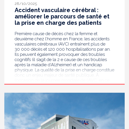
28/10/2025
Accident vasculaire cérébral :
améliorer le parcours de santé et
la prise en charge des patients
Première cause de décès chez la femme et
deuxième chez l’homme en France, les accidents
vasculaires cérébraux (AVC) entraînent plus de
30 000 décès et 120 000 hospitalisations par an.
Ils peuvent également provoquer des troubles
cognitifs (il s’agit de la 2 e cause de ces troubles
après la maladie d’Alzheimer) et un handicap
physique. La qualité de la prise en charge constitue
donc un enjeu majeur de santé publique. À
l’occasion de la journée mondiale de l’AVC, en ce
29 octobre 2025, la HAS publie de nouveaux
travaux pour améliorer le parcours de santé du
patient, depuis l’identification des symptômes
jusqu’à la reprise de sa vie quotidienne. Ces travaux
sont destinés aux professionnels impliqués dans la
prise en charge des personnes ayant fait un AVC,
aux agences régionales de santé, aux patients
concernés ainsi qu’à leur entourage.