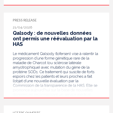
PRESS RELEASE
21/04/2026
Qalsody : de nouvelles données
ont permis une réévaluation par la
HAS
Le médicament Qalsody (tofersen) vise à ralentir la
progression d’une forme génétique rare de la
maladie de Charcot (ou sclérose latérale
amyotrophique) avec mutation du gène de la
protéine SOD1. Ce traitement qui suscite de forts
espoirs chez les patients et leurs proches a fait
l’objet d’une nouvelle évaluation par la
Commission de la transparence de la HAS. Elle se
prononce aujourd’hui sur la base de nouvelles
données en reconnaissant un service médical
rendu faible conditionnel à Qalsody.