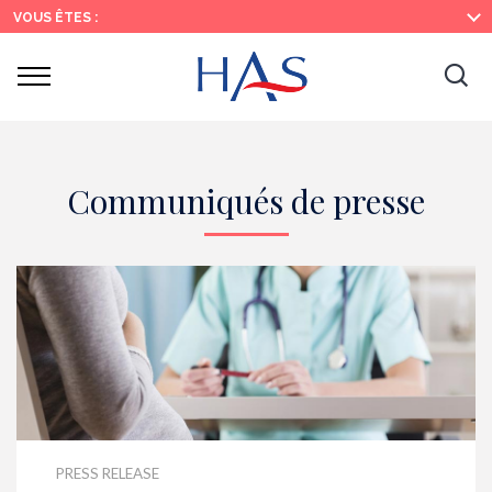
Search
Main
Main
VOUS ÊTES :
Menu
Content
Ouvrir
Ouv
le
menu
la
re
Communiqués de presse
PRESS RELEASE