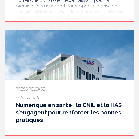
numérique ou DTx) en reconnaissant pour la
première fois un apport par rapport à la prise en
charge habituelle. Il s’agit de la thérapie digitale Joe
dans la prise en charge de l’asthme persistant chez
l’enfant de 7 à 11 ans : ce dispositif, composé d’un
écran et d’une application, accompagne et
implique l’enfant dans la gestion quotidienne de
son traitement. Le remboursement du dispositif par
l’Assurance maladie sera effectif sous réserve d’une
décision en ce sens du ministère chargé de la
Santé.
PRESS RELEASE
11/03/2026
Numérique en santé : la CNIL et la HAS
s’engagent pour renforcer les bonnes
pratiques