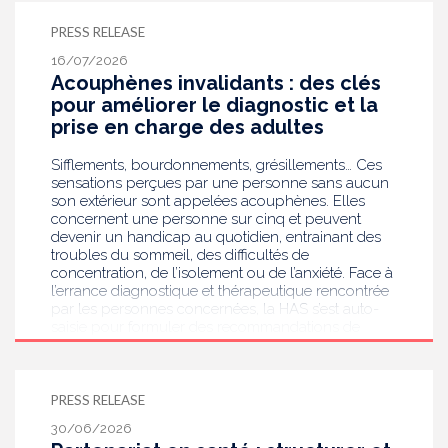
l'ensemble des professionnels de santé, ainsi que
pour les autres professionnels travaillant dans les
PRESS RELEASE
établissements de santé ou dans les
16/07/2026
établissements médicaux sociaux hébergeant des
Acouphènes invalidants : des clés
personnes âgées, en contact avec des personnes à
risque de grippe sévère, avec un déploiement
pour améliorer le diagnostic et la
prioritaire en Ehpad et en USLD.
prise en charge des adultes
Sifflements, bourdonnements, grésillements… Ces
sensations perçues par une personne sans aucun
son extérieur sont appelées acouphènes. Elles
concernent une personne sur cinq et peuvent
devenir un handicap au quotidien, entrainant des
troubles du sommeil, des difficultés de
concentration, de l’isolement ou de l’anxiété. Face à
l’errance diagnostique et thérapeutique rencontrée
par les personnes concernées, la HAS s’est auto-
saisie pour formuler des recommandations de
bonnes pratiques pour améliorer le diagnostic et
l’accompagnement des personnes présentant des
acouphènes chroniques invalidants . Elle publie
aujourd’hui ses travaux, destinés aux
PRESS RELEASE
professionnels de santé [1] impliqués dans le suivi
30/06/2026
de ces patients.