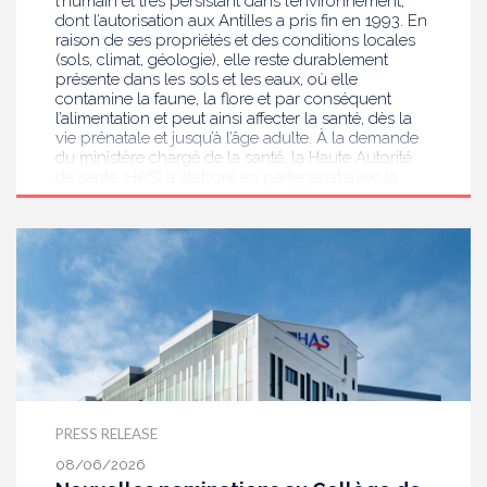
l’humain et très persistant dans l’environnement,
dont l’autorisation aux Antilles a pris fin en 1993. En
raison de ses propriétés et des conditions locales
(sols, climat, géologie), elle reste durablement
présente dans les sols et les eaux, où elle
contamine la faune, la flore et par conséquent
l’alimentation et peut ainsi affecter la santé, dès la
vie prénatale et jusqu’à l’âge adulte. À la demande
du ministère chargé de la santé, la Haute Autorité
de santé (HAS) a élaboré en partenariat avec la
société de toxicologie clinique (STC) une
recommandation de bonne pratique à destination
notamment des professionnels de santé pour
identifier les populations concernées par le dosage
de la chlordéconémie et améliorer la qualité de
l’accompagnement et le suivi des patients.
PRESS RELEASE
08/06/2026