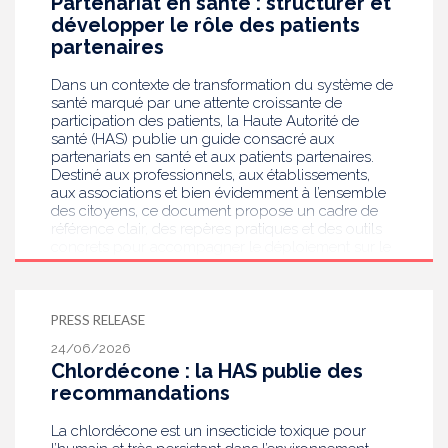
Partenariat en santé : structurer et
développer le rôle des patients
partenaires
Dans un contexte de transformation du système de
santé marqué par une attente croissante de
participation des patients, la Haute Autorité de
santé (HAS) publie un guide consacré aux
partenariats en santé et aux patients partenaires.
Destiné aux professionnels, aux établissements,
aux associations et bien évidemment à l’ensemble
des citoyens, ce document propose un cadre de
référence clair, des repères pratiques et des outils
concrets pour accompagner le déploiement sur le
terrain de ces démarches qui ont fait leur preuve
pour améliorer la qualité des soins.
PRESS RELEASE
24/06/2026
Chlordécone : la HAS publie des
recommandations
La chlordécone est un insecticide toxique pour