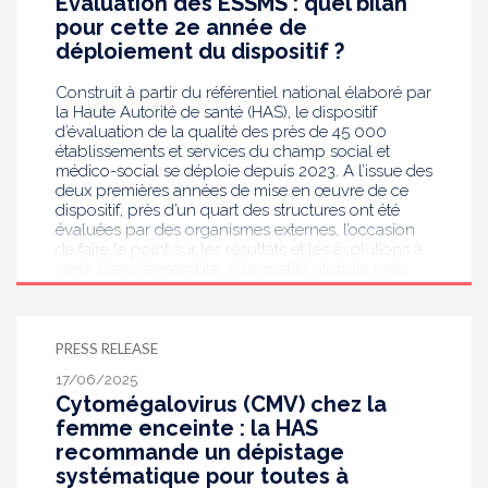
Évaluation des ESSMS : quel bilan
pour cette 2e année de
déploiement du dispositif ?
Construit à partir du référentiel national élaboré par
la Haute Autorité de santé (HAS), le dispositif
d’évaluation de la qualité des près de 45 000
établissements et services du champ social et
médico-social se déploie depuis 2023. A l’issue des
deux premières années de mise en œuvre de ce
dispositif, près d’un quart des structures ont été
évaluées par des organismes externes, l’occasion
de faire le point sur les résultats et les évolutions à
venir. Dans l’ensemble, si la qualité globale reste
satisfaisante, des marges de progression subsistent.
La HAS annonce par ailleurs que les résultats
d’évaluation par structure seront rendus publics à
compter de mi-septembre sur son service
PRESS RELEASE
d’information en ligne Qualiscope.
17/06/2025
Cytomégalovirus (CMV) chez la
femme enceinte : la HAS
recommande un dépistage
systématique pour toutes à