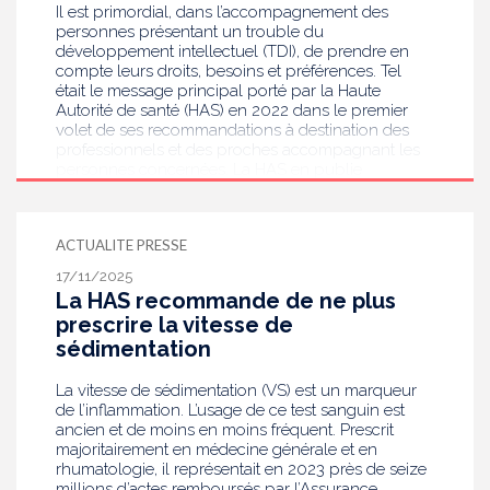
Il est primordial, dans l’accompagnement des
personnes présentant un trouble du
développement intellectuel (TDI), de prendre en
compte leurs droits, besoins et préférences. Tel
était le message principal porté par la Haute
Autorité de santé (HAS) en 2022 dans le premier
volet de ses recommandations à destination des
professionnels et des proches accompagnant les
personnes concernées. La HAS en publie
aujourd’hui le second volet, consacré aux différents
environnements de vie : la scolarité, le travail et le
temps libre. Ces recommandations seront, comme
ACTUALITE PRESSE
les premières, transcrites en facile à lire et à
comprendre (FALC).
17/11/2025
La HAS recommande de ne plus
prescrire la vitesse de
sédimentation
La vitesse de sédimentation (VS) est un marqueur
de l’inflammation. L’usage de ce test sanguin est
ancien et de moins en moins fréquent. Prescrit
majoritairement en médecine générale et en
rhumatologie, il représentait en 2023 près de seize
millions d’actes remboursés par l’Assurance