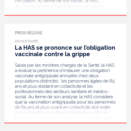
circulation. Au terme de son travail, la HAS
recommande désormais l’utilisation du vaccin
PREVENAR 20 (VPC20) chez les nourrissons et les
enfants à risque, et le recours préférentiel au
CAPVAXIVE (VPC21) chez les adultes à risque et les
personnes âgées de 65 ans et plus.
PRESS RELEASE
20/07/2026
La HAS se prononce sur l’obligation
vaccinale contre la grippe
Saisie par les ministres chargés de la Santé, la HAS
a évalué la pertinence d’instaurer une obligation
vaccinale antigrippale annuelle chez deux
populations distinctes : les personnes âgées de 65
ans et plus résidant en collectivité et les
professionnels des secteurs sanitaire et médico-
social. Au terme de son analyse, la HAS considère
que la vaccination antigrippale pour les personnes
de 65 ans et plus vivant en collectivité doit rester
recommandée sans devenir obligatoire. Afin de
protéger les personnes les plus vulnérables, elle
recommande en revanche la mise en place d’une
obligation vaccinale contre la grippe pour