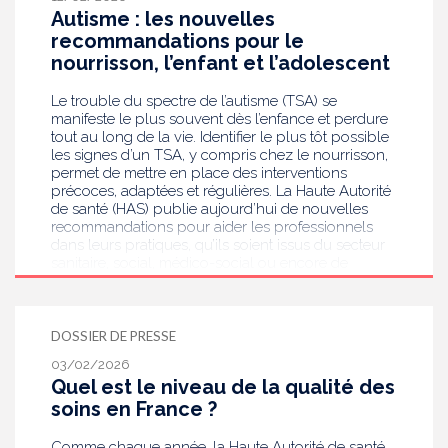
Autisme : les nouvelles
recommandations pour le
nourrisson, l’enfant et l’adolescent
Le trouble du spectre de l’autisme (TSA) se
manifeste le plus souvent dès l’enfance et perdure
tout au long de la vie. Identifier le plus tôt possible
les signes d’un TSA, y compris chez le nourrisson,
permet de mettre en place des interventions
précoces, adaptées et régulières. La Haute Autorité
de santé (HAS) publie aujourd’hui de nouvelles
recommandations pour aider les professionnels
dans leurs pratiques, qu’ils soient issus du secteur
sanitaire, social, médico-social ou encore de
l’éducation. L’enjeu est d’assurer à chaque enfant un
parcours de vie cohérent et inclusif en favorisant
son autodétermination.
DOSSIER DE PRESSE
03/02/2026
Quel est le niveau de la qualité des
soins en France ?
Comme chaque année, la Haute Autorité de santé