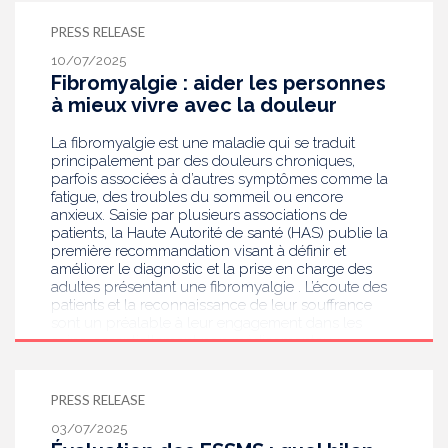
l’écoute et l’information des personnes concernées
PRESS RELEASE
en vue d’une décision éclairée. La HAS élaborera
dans un second temps des recommandations de
10/07/2025
bonnes pratiques concernant les mineurs.
Fibromyalgie : aider les personnes
à mieux vivre avec la douleur
La fibromyalgie est une maladie qui se traduit
principalement par des douleurs chroniques,
parfois associées à d’autres symptômes comme la
fatigue, des troubles du sommeil ou encore
anxieux. Saisie par plusieurs associations de
patients, la Haute Autorité de santé (HAS) publie la
première recommandation visant à définir et
améliorer le diagnostic et la prise en charge des
adultes présentant une fibromyalgie . L’écoute des
patients et la reconnaissance de leur souffrance
sont un préalable à leur engagement dans les
soins, essentiellement non médicamenteux.
PRESS RELEASE
03/07/2025