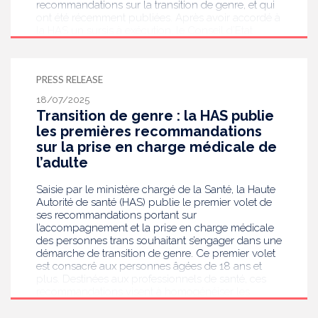
recommandations sur la transition de genre, et qui
ont été récemment publiées. Après avoir accordé à
la HAS un sursis à exécution, le Conseil d’Etat
rejette finalement le pourvoi. La HAS prend acte de
cette décision qui souligne toutefois que les textes
actuels, sur lesquels le juge s’est fondé, ne
PRESS RELEASE
garantissent pas suffisamment la protection des
experts participant à l’expertise en santé. Attachée à
18/07/2025
la protection des experts et au principe
Transition de genre : la HAS publie
d’indépendance de l’expertise, la HAS appelle à
les premières recommandations
une évolution législative.
sur la prise en charge médicale de
l’adulte
Saisie par le ministère chargé de la Santé, la Haute
Autorité de santé (HAS) publie le premier volet de
ses recommandations portant sur
l’accompagnement et la prise en charge médicale
des personnes trans souhaitant s’engager dans une
démarche de transition de genre. Ce premier volet
est consacré aux personnes âgées de 18 ans et
plus. Destinées aux professionnels de santé, ces
recommandations visent à homogénéiser les
pratiques et garantir une prise en charge sécurisée
et de qualité. Elles insistent notamment sur l’accueil,