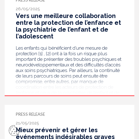
PRESS RELEASE
26/05/2025
Vers une meilleure collaboration
entre la protection de l’enfance et
la psychiatrie de l’enfant et de
l’adolescent
Les enfants qui bénéficient d’une mesure de
protection [1] , [2] ont à la fois un risque plus
important de présenter des troubles psychiques et
neurodéveloppementaux et des difficultés d’accès
aux soins psychiatriques. Par ailleurs, la continuité
de leurs parcours de soins peut ensuite être
compromise, entre autres, par manque de
coordination entre les acteurs de protection de
l’enfance et ceux de la psychiatrie de l’enfant et de
l’adolescent. Dans ce contexte, la Haute Autorité de
santé (HAS) s’est auto-saisie pour élaborer une
recommandation afin de favoriser la coordination
PRESS RELEASE
entre les acteurs des deux champs concernés. Ce
travail s’inscrit dans le cadre de son propre
21/05/2025
programme « santé mentale et psychiatrie » et
Mieux prévenir et gérer les
dans un contexte où la santé mentale est Grande
événements indésirables graves
cause nationale 2025.