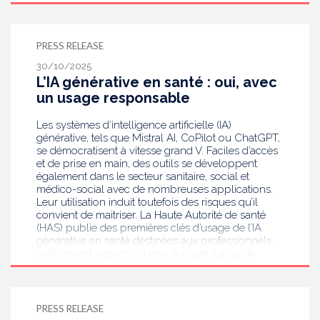
elle propose notamment de construire et mettre en
place une « boîte à outils » à destination de
l’ensemble des acteurs concernés, et de structurer
leur dialogue autour de cet enjeu.
PRESS RELEASE
30/10/2025
L’IA générative en santé : oui, avec
un usage responsable
Les systèmes d’intelligence artificielle (IA)
générative, tels que Mistral AI, CoPilot ou ChatGPT,
se démocratisent à vitesse grand V. Faciles d’accès
et de prise en main, des outils se développent
également dans le secteur sanitaire, social et
médico-social avec de nombreuses applications.
Leur utilisation induit toutefois des risques qu’il
convient de maitriser. La Haute Autorité de santé
(HAS) publie des premières clés d’usage de l’IA
générative en santé destinées aux professionnels,
qu’ils soient experts ou non du sujet. Le guide
volontairement concis se structure en 4 lignes
directrices accompagnées d’exemples issus du
terrain. Une fiche sur l’utilisation de l’IA générative
en santé par les usagers viendra compléter ces
PRESS RELEASE
travaux.