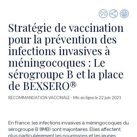
Citer
Partager
Imp
cette
Stratégie de vaccination
publicatio
pour la prévention des
infections invasives à
méningocoques : Le
sérogroupe B et la place
de BEXSERO®
RECOMMANDATION VACCINALE
- Mis en ligne le 22 juin 2021
En France, les infections invasives à méningocoques du
sérogroupe B (IIMB) sont majoritaires. Elles affectent
plus particulièrement les nourrissons et les jeunes