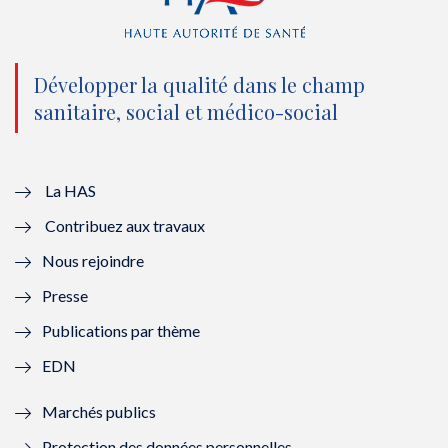
(
k
(
n
n
(
n
(
o
n
o
n
Développer la qualité dans le champ
sanitaire, social et médico-social
u
o
u
o
v
u
v
u
e
v
e
v
La HAS
Contribuez aux travaux
l
e
l
e
Nous rejoindre
l
l
l
l
Presse
e
l
e
l
Publications par thème
f
e
f
e
EDN
e
f
e
f
Marchés publics
n
e
n
e
Protection des données personnelles