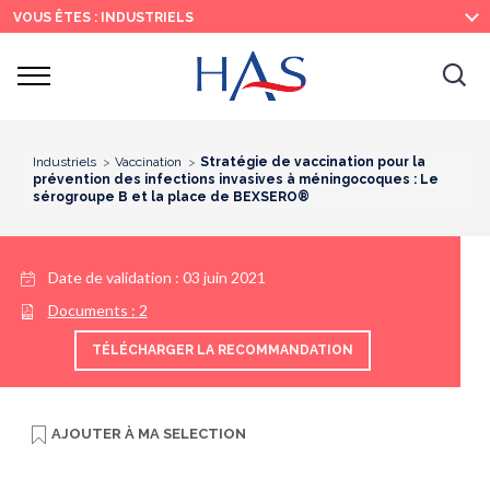
Recherche
Menu
Contenu
VOUS ÊTES : INDUSTRIELS
principal
principal
Ouvrir
Ouv
le
menu
la
re
Industriels
Vaccination
Stratégie de vaccination pour la
prévention des infections invasives à méningocoques : Le
sérogroupe B et la place de BEXSERO®
Date de validation :
03 juin 2021
Documents :
2
TÉLÉCHARGER LA RECOMMANDATION
AJOUTER À
MA SELECTION