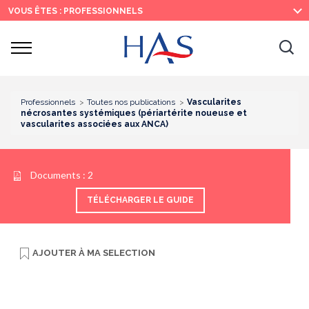
Recherche
Menu
Contenu
VOUS ÊTES : PROFESSIONNELS
principal
principal
Ouvrir
Ouv
le
menu
la
re
Professionnels
Toutes nos publications
Vascularites
nécrosantes systémiques (périartérite noueuse et
vascularites associées aux ANCA)
Documents :
2
TÉLÉCHARGER LE GUIDE
AJOUTER À
MA SELECTION