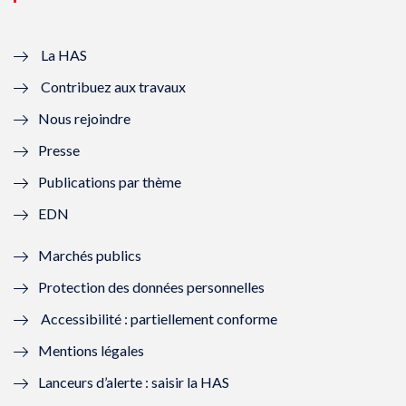
v
u
v
u
e
v
e
v
La HAS
Contribuez aux travaux
l
e
l
e
Nous rejoindre
l
l
l
l
Presse
e
l
e
l
Publications par thème
f
e
f
e
EDN
e
f
e
f
Marchés publics
n
e
n
e
Protection des données personnelles
ê
n
ê
n
Accessibilité : partiellement conforme
t
ê
t
ê
Mentions légales
r
t
r
t
Lanceurs d’alerte : saisir la HAS
e
r
e
r