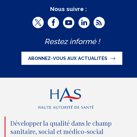
Nous suivre :
T
F
Y
L
R
w
a
o
i
S
Restez informé !
i
c
u
n
S
t
e
t
k
ABONNEZ-VOUS AUX ACTUALITÉS
t
b
u
e
e
o
b
d
r
o
e
I
(
k
(
n
n
(
n
(
o
n
o
n
Développer la qualité dans le champ
sanitaire, social et médico-social
u
o
u
o