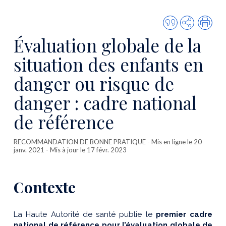
Citer
Partager
Imp
cette
Évaluation globale de la
publicatio
situation des enfants en
danger ou risque de
danger : cadre national
de référence
RECOMMANDATION DE BONNE PRATIQUE
- Mis en ligne le 20
janv. 2021 - Mis à jour le 17 févr. 2023
Contexte
La Haute Autorité de santé publie le
premier
cadre
national de référence pour l’évaluation globale de