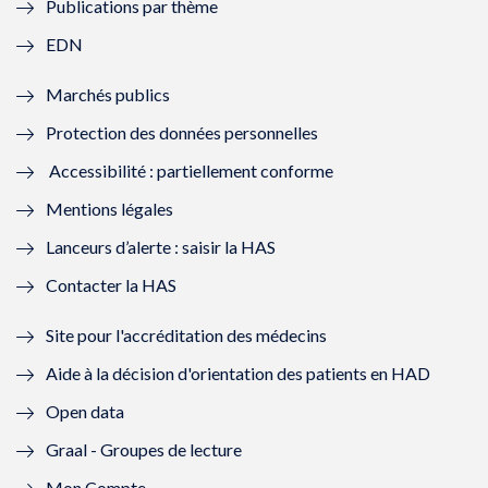
Publications par thème
f
e
f
e
EDN
e
f
e
f
Marchés publics
n
e
n
e
Protection des données personnelles
ê
n
ê
n
Accessibilité : partiellement conforme
t
ê
t
ê
Mentions légales
r
t
r
t
Lanceurs d’alerte : saisir la HAS
e
r
e
r
Contacter la HAS
)
e
)
e
Site pour l'accréditation des médecins
)
)
Aide à la décision d'orientation des patients en HAD
Open data
Graal - Groupes de lecture
Mon Compte