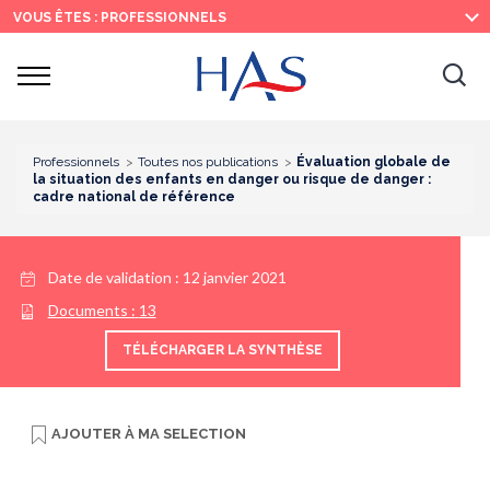
Recherche
Menu
Contenu
VOUS ÊTES : PROFESSIONNELS
principal
principal
Ouvrir
Ouv
le
menu
la
re
Professionnels
Toutes nos publications
Évaluation globale de
la situation des enfants en danger ou risque de danger :
cadre national de référence
Date de validation :
12 janvier 2021
Documents :
13
TÉLÉCHARGER LA SYNTHÈSE
AJOUTER À
MA SELECTION