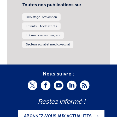
Toutes nos publications sur
Dépistage, prévention
Enfants - Adolescents
Information des usagers
Secteur social et médico-social
Nous suivre :
T
F
Y
L
R
w
a
o
i
S
Restez informé !
i
c
u
n
S
t
e
t
k
ABONNEZ-VOUS AUX ACTUALITÉS