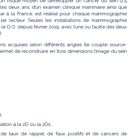
 un risque moyen de développer un cancer du sein (2,5
s les deux ans, d’un examen clinique mammaire ainsi que
ue à la France, est réalisé pour chaque mammographie
er lecteur. Seules les installations de mammographie
e D.O. depuis février 2019, avec l’une ou l’autre des deux
.
 acquises selon différents angles (le couple source-
ermet de reconstruire en trois dimensions l’image du sein
que 2D,
tion à la 2D ou la 2Ds,
de taux de rappel, de faux positifs et de cancers de