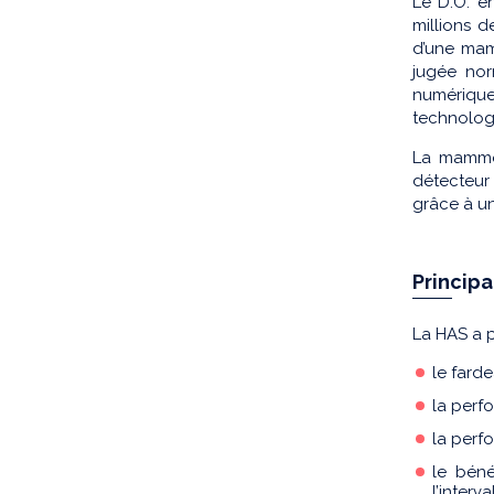
Le D.O. e
millions 
d’une mam
jugée nor
numérique 
technologi
La mammog
détecteur 
grâce à u
Principa
La HAS a p
le fard
la per
la perf
le béné
l’interva