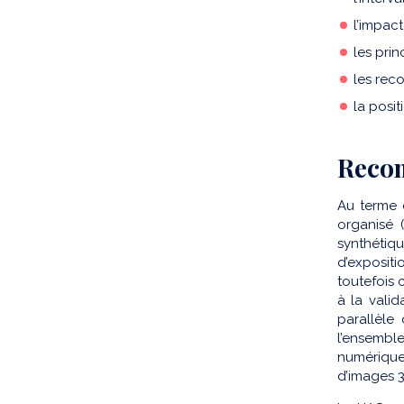
l’impac
les pri
les rec
la posi
Reco
Au terme 
organisé 
synthétiq
d’expositi
toutefois 
à la vali
parallèle
l’ensembl
numérique
d’images 3