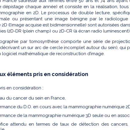
n France s’adresse aux femmes entre 50 ans et 74 ans ayant
de dépistage chaque année) et consiste en la réalisation, tou
mographie en 2D. Le processus de double lecture, spécifiq
male ou présentant une image bénigne par le radiologue 1
2D (l’image acquise est bidimensionnelle) sont autorisées dans l
es (2D-DR (plein champ) ou 2D-CR (à écran radio luminescent))
raphie par tomosynthèse comporte une série de projections
décrivant un sur arc de cercle incomplet autour du sein), qui p
n logiciel mathématique de reconstruction d’image.
ux éléments pris en considération
ris en considération :
eau du cancer du sein en France,
formance du D.O. en cours avec la mammographie numéri
ormance de la mammographie numérique 3D seule ou en associa
fice attendu en termes de taux de détection des cancers, 
lle,