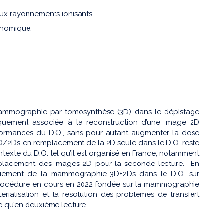
aux rayonnements ionisants,
conomique,
mammographie par tomosynthèse (3D) dans le dépistage
tiquement associée à la reconstruction d’une image 2D
rformances du D.O., sans pour autant augmenter la dose
3D/2Ds en remplacement de la 2D seule dans le D.O. reste
ntexte du D.O. tel qu’il est organisé en France, notamment
emplacement des images 2D pour la seconde lecture. En
ploiement de la mammographie 3D+2Ds dans le D.O. sur
a procédure en cours en 2022 fondée sur la mammographie
ialisation et la résolution des problèmes de transfert
e qu’en deuxième lecture.