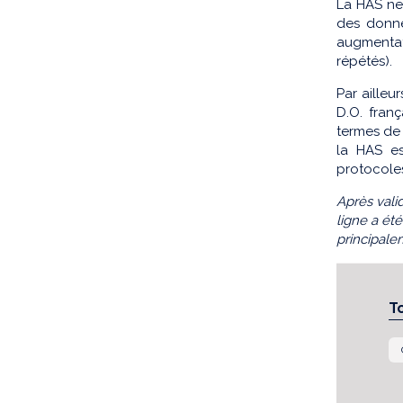
La HAS ne
des donné
augmentat
répétés).
Par ailleu
D.O. franç
termes de 
la HAS es
protocoles
Après vali
ligne a ét
principale
T