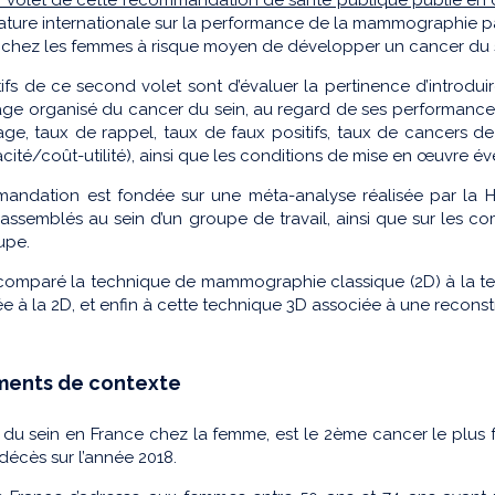
érature internationale sur la performance de la mammographie 
r chez les femmes à risque moyen de développer un cancer du 
tifs de ce second volet sont d’évaluer la pertinence d’introd
ge organisé du cancer du sein, au regard de ses performances (
ge, taux de rappel, taux de faux positifs, taux de cancers de l
acité/coût-utilité), ainsi que les conditions de mise en œuvre év
andation est fondée sur une méta-analyse réalisée par la HAS,
rassemblés au sein d’un groupe de travail, ainsi que sur les c
upe.
comparé la technique de mammographie classique (2D) à la tec
e à la 2D, et enfin à cette technique 3D associée à une reconst
ments de contexte
 du sein en France chez la femme, est le 2ème cancer le plus 
décès sur l’année 2018.