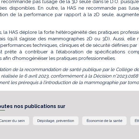
 recommande pas l’usage de la 3D seule dans le D.O. puisqu’
es disponibles. En outre, la HAS ne recommande pas l’usa
ion de la performance par rapport à la 2D seule, augmente l
rs, la HAS déplore la forte hétérogénéité des pratiques profes
ais (qu’il s’agisse des mammographes 2D ou 3D). Aussi, elle 
performances techniques, cliniques et de sécurité définies par 
t prête à contribuer à l’élaboration de spécifications c
 afin d’homogénéiser les pratiques professionnelles.
dation de la recommandation de santé publique par le Collège de l
é réalisée le 6 avril 2023, conformément à la Décision n°2023.016
ment les prérequis à l’introduction de la mammographie par tom
outes nos publications sur
Cancer du sein
Dépistage, prévention
Économie de la santé
Ét