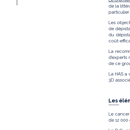
de la litt
particulie
Les objec
de dépista
du dépista
coût-effic
La recomm
d’experts 
de ce gro
La HAS a 
3D associé
Les élé
Le cancer
de 12 000 