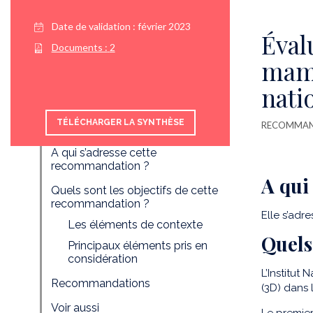
Date de validation :
février 2023
Éval
Documents :
2
mamm
nati
TÉLÉCHARGER LA SYNTHÈSE
RECOMMAND
A qui s’adresse cette
recommandation ?
A qui
Quels sont les objectifs de cette
recommandation ?
Elle s’adr
Les éléments de contexte
Quels
Principaux éléments pris en
considération
L’Institut
Recommandations
(3D) dans 
Voir aussi
Le premie