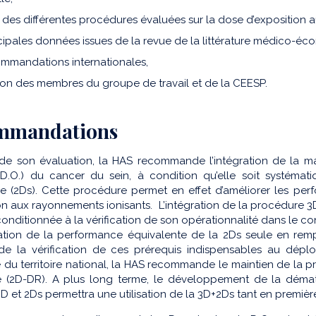
t des différentes procédures évaluées sur la dose d’exposition 
ncipales données issues de la revue de la littérature médico-é
ommandations internationales,
tion des membres du groupe de travail et de la CEESP.
mmandations
de son évaluation, la HAS recommande l’intégration de la 
(D.O.) du cancer du sein, à condition qu’elle soit systéma
ue (2Ds). Cette procédure permet en effet d’améliorer les pe
on aux rayonnements ionisants. L’intégration de la procédure 
conditionnée à la vérification de son opérationnalité dans le co
dation de la performance équivalente de la 2Ds seule en r
 de la vérification de ces prérequis indispensables au dé
e du territoire national, la HAS recommande le maintien de l
 (2D-DR). A plus long terme, le développement de la dématér
D et 2Ds permettra une utilisation de la 3D+2Ds tant en premièr