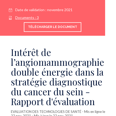
Date de validation :
novembre 2021
Documents :
3
TÉLÉCHARGER LE DOCUMENT
Intérêt de
l’angiomammographie
double énergie dans la
stratégie diagnostique
du cancer du sein -
Rapport d'évaluation
EVALUATION DES TECHNOLOGIES DE SANTÉ
- Mis en ligne le
22 nov. 2021 - Mis à jour le 22 nov. 2021